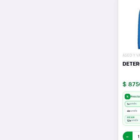
ASEO Y V
DETER
$ 875
Precio
%
1+
unds
4+
unds
MEJOR
12+
unds
−