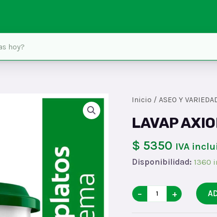
Inicio
/
ASEO Y VARIEDA
LAVAP AXI
$ 5350
IVA inclu
Disponibilidad:
1360 i
LAVAP
−
+
A
AXIONx450x24*