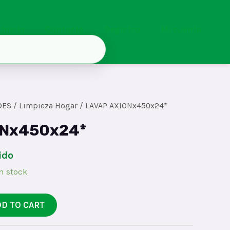
Inicio
Contacto
Registro
Mi cuenta
DES
/
Limpieza Hogar
/ LAVAP AXIONx450x24*
ONx450x24*
ido
n stock
DD TO CART