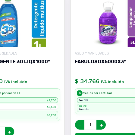
ARIEDADES
ASEO Y VARIEDADES
GENTE 3D LIQX1000*
FABULOSOX5000X3*
0
$ 34.766
IVA incluido
IVA incluido
s por cantidad
Precios por cantidad
%
8,750
1+
unds
$
8,580
MEJOR
$
2+
unds
8,200
$
−
+
+