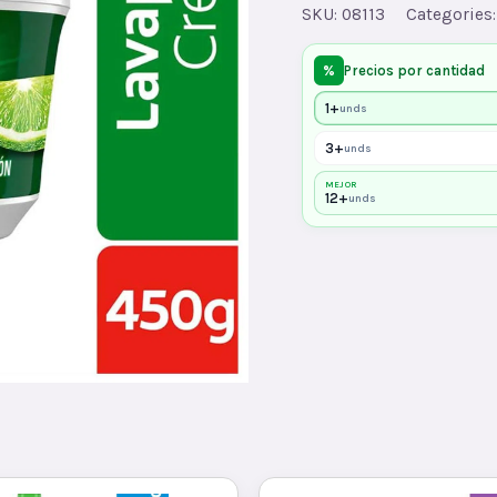
quantity
SKU:
08113
Categories
%
Precios por cantidad
1+
unds
3+
unds
MEJOR
12+
unds