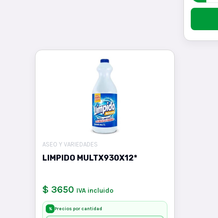
ASEO Y VARIEDADES
LIMPIDO MULTX930X12*
$ 3650
IVA incluido
Precios por cantidad
%