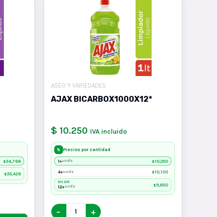
ASEO Y VARIEDADES
AJAX BICARBOX1000X12*
$ 10.250
IVA incluido
Precios por cantidad
%
34,766
1+
10,250
unds
$
$
4+
10,100
unds
$
33,428
$
MEJOR
9,650
$
12+
unds
−
+