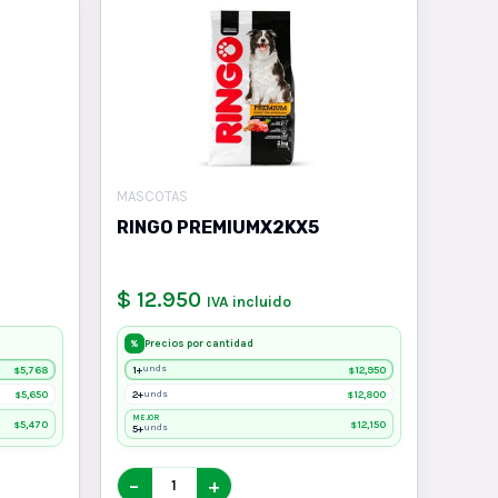
MASCOTAS
RINGO PREMIUMX2KX5
$ 12.950
IVA incluido
Precios por cantidad
%
5,768
1+
12,950
unds
$
$
5,650
2+
12,800
unds
$
$
MEJOR
5,470
12,150
$
$
5+
unds
−
+