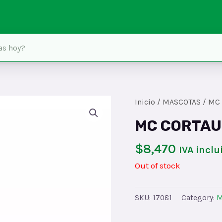
Inicio
/
MASCOTAS
/ MC
MC CORTA
$
8,470
IVA inclu
Out of stock
SKU:
17081
Category:
M