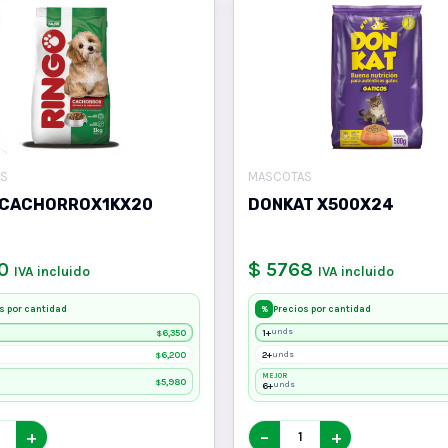
S
MASCOTAS
 CACHORROX1KX20
DONKAT X500X24
0
$ 5768
IVA incluido
IVA incluido
s por cantidad
Precios por cantidad
%
6,350
1+
unds
$
6,200
2+
unds
$
MEJOR
5,980
$
6+
unds
+
−
+