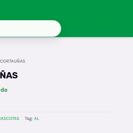
Inicio
Contacto
Registro
Mi cuenta
 CORTAUÑAS
UÑAS
ido
ASCOTAS
Tag:
AL