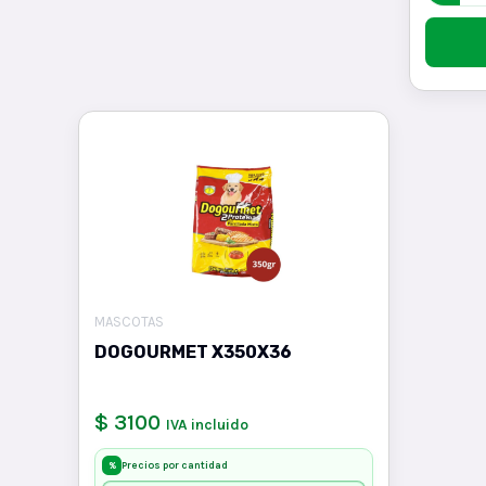
MASCOTAS
DOGOURMET X350X36
$ 3100
IVA incluido
Precios por cantidad
%