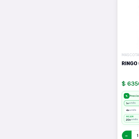
MASCOTA
RINGO
$ 635
Precio
%
1+
unds
4+
unds
MEJOR
20+
unds
−