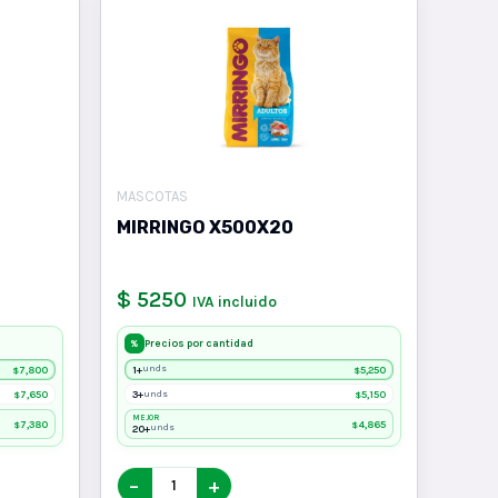
MASCOTAS
MIRRINGO X500X20
$ 5250
IVA incluido
Precios por cantidad
%
7,800
1+
5,250
unds
$
$
7,650
3+
5,150
unds
$
$
MEJOR
7,380
4,865
$
$
20+
unds
−
+