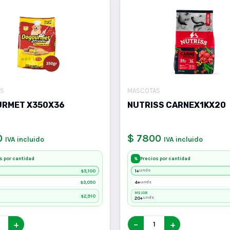
S
MASCOTAS
RMET X350X36
NUTRISS CARNEX1KX20
0
$ 7800
IVA incluido
IVA incluido
s por cantidad
Precios por cantidad
%
3,100
1+
unds
$
3,050
4+
unds
$
MEJOR
2,910
$
20+
unds
+
−
+