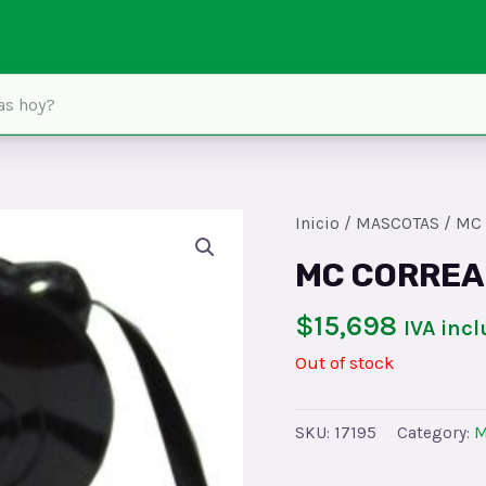
Inicio
/
MASCOTAS
/ MC
MC CORREA
$
15,698
IVA incl
Out of stock
SKU:
17195
Category:
M