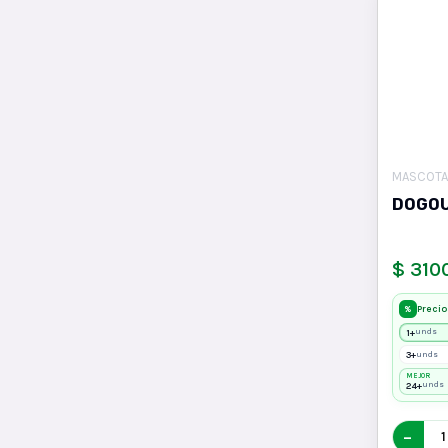
MASCOTA
DOGOU
$ 310
Precio
%
1+
unds
3+
unds
MEJOR
24+
unds
−