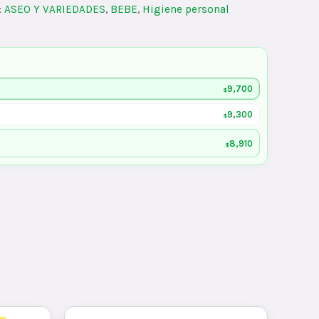
:
ASEO Y VARIEDADES
,
BEBE
,
Higiene personal
9,700
$
9,300
$
8,910
$