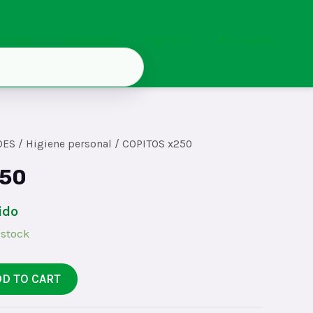
Inicio
Contacto
Registro
Mi cuenta
DES
/
Higiene personal
/ COPITOS x250
250
ido
 stock
DD TO CART