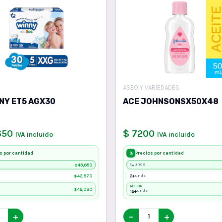
ASEO Y VARIEDADES
NY ET5 AGX30
ACE JOHNSONSX50X48
650
$ 7200
IVA incluido
IVA incluido
s por cantidad
Precios por cantidad
%
43,650
1+
unds
$
42,870
2+
unds
$
MEJOR
42,080
$
12+
unds
+
−
+