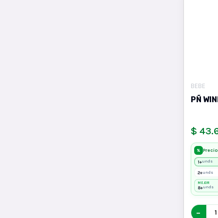
BEBE
PÑ WIN
$ 43.
Precio
%
1+
unds
2+
unds
MEJOR
8+
unds
−