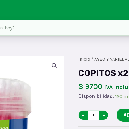
Inicio
/
ASEO Y VARIEDA
COPITOS x
$ 9700
IVA inclu
Disponibilidad:
120 in
COPITOS
−
+
A
x250