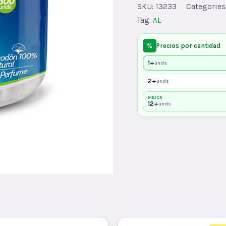
quantity
SKU:
13233
Categories
Tag:
AL
%
Precios por cantidad
1+
unds
2+
unds
MEJOR
12+
unds