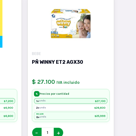
BEBE
PÑ WINNY ET2 AGX30
$ 27.100
IVA incluido
Precios por cantidad
%
7,200
1+
27,100
unds
$
$
6,900
2+
26,600
unds
$
$
MEJOR
6,800
25,999
$
$
8+
unds
−
+