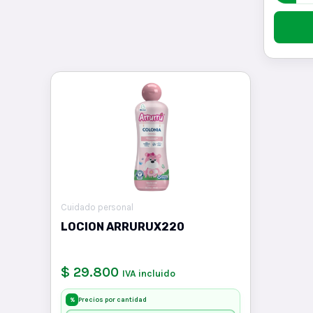
Cuidado personal
LOCION ARRURUX220
$ 29.800
IVA incluido
Precios por cantidad
%