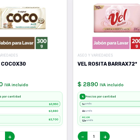
ARIEDADES
ASEO Y VARIEDADES
 COCOX30
VEL ROSITA BARRAX72*
0
$ 2890
IVA incluido
IVA incluido
s por cantidad
Precios por cantidad
%
3,950
1+
unds
$
3,880
4+
unds
$
MEJOR
3,700
$
12+
unds
+
−
+