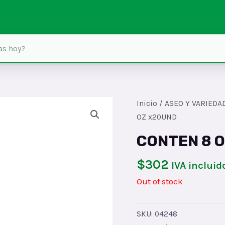
Inicio
/
ASEO Y VARIEDA
OZ x20UND
CONTEN 8 
$
302
IVA incluid
Out of stock
SKU:
04248