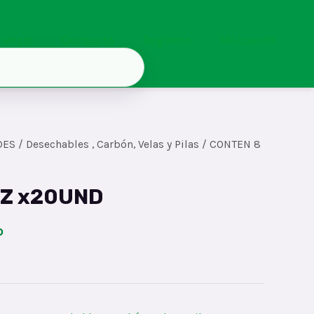
Inicio
Contacto
Registro
Mi cuenta
DES
/
Desechables , Carbón, Velas y Pilas
/ CONTEN 8
OZ x20UND
o