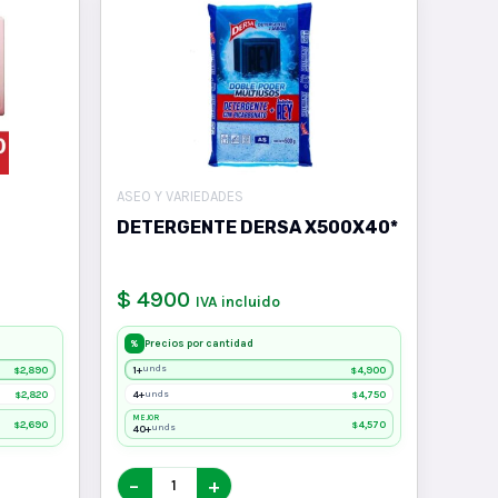
ASEO Y VARIEDADES
DETERGENTE DERSA X500X40*
$ 4900
IVA incluido
Precios por cantidad
%
2,890
1+
4,900
unds
$
$
2,820
4+
4,750
unds
$
$
MEJOR
2,690
4,570
$
$
40+
unds
−
+