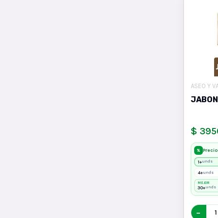
ASEO Y V
JABON
$ 395
Precio
%
1+
unds
4+
unds
MEJOR
30+
unds
−