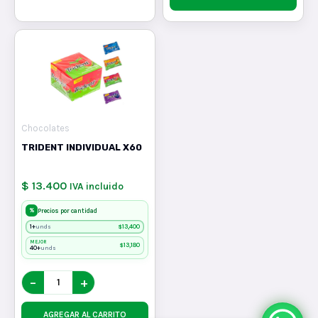
Chocolates
TRIDENT INDIVIDUAL X60
$ 13.400
IVA incluido
%
Precios por cantidad
1+
$
13,400
unds
MEJOR
$
13,180
40+
unds
−
+
AGREGAR AL CARRITO