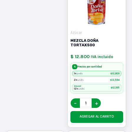
Azúcar
MEZCLA DOÑA
TORTAX500
$ 12.800
IVA incluido
%
Precios por cantidad
1+
$
12,800
unds
2+
$
12,584
unds
MEJOR
$
12,185
12+
unds
−
+
AGREGAR AL CARRITO