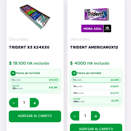
Chocolates
Chocolates
TRIDENT X3 X24X30
TRIDENT AMERICANOX12
$ 19.100
$ 4000
IVA incluido
IVA incluido
%
%
Precios por cantidad
Precios por cantidad
1+
$
19,100
1+
$
4,000
unds
unds
MEJOR
3+
$
3,620
unds
$
18,981
30+
unds
12+
$
3,370
unds
MEJOR
$
3,310
−
+
144+
unds
−
+
AGREGAR AL CARRITO
AGREGAR AL CARRITO