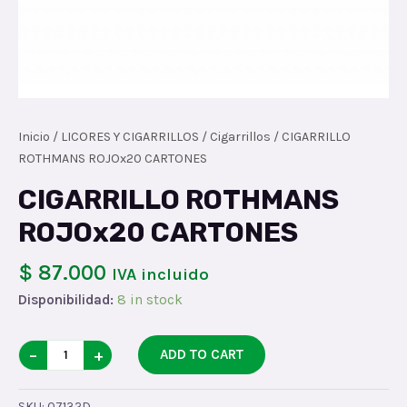
Inicio
/
LICORES Y CIGARRILLOS
/
Cigarrillos
/ CIGARRILLO
ROTHMANS ROJOx20 CARTONES
CIGARRILLO ROTHMANS
ROJOx20 CARTONES
$ 87.000
IVA incluido
Disponibilidad:
8 in stock
CIGARRILLO
−
+
ADD TO CART
ROTHMANS
ROJOx20
SKU:
07132D