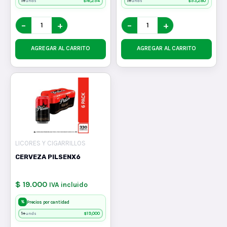
1+
$
16,254
1+
$
53,280
unds
unds
−
+
−
+
AGREGAR AL CARRITO
AGREGAR AL CARRITO
LICORES Y CIGARRILLOS
CERVEZA PILSENX6
$ 19.000
IVA incluido
%
Precios por cantidad
1+
$
19,000
unds