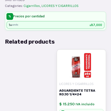
CARTONES
Categories:
Cigarrillos
,
LICORES Y CIGARRILLOS
quantity
%
Precios por cantidad
1+
87,000
unds
$
Related products
LICORES Y CIGARRILLOS
AGUARDIENTE TETRA
ROJO 1/4×24
$ 15.250
IVA incluido