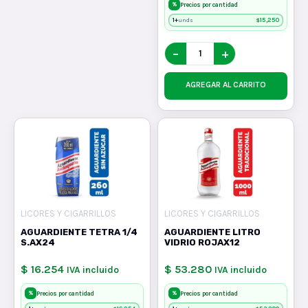
%
Precios por cantidad
1+
$
15,250
unds
−
+
AGREGAR AL CARRITO
LICORES Y CIGARRILLOS
LICORES Y CIGARRILLOS
AGUARDIENTE TETRA 1/4
AGUARDIENTE LITRO
S.AX24
VIDRIO ROJAX12
$ 16.254
$ 53.280
IVA incluido
IVA incluido
%
%
Precios por cantidad
Precios por cantidad