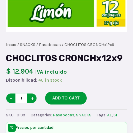
Inicio
/
SNACKS
/
Pasabocas
/ CHOCLITOS CRONCHx12x9
CHOCLITOS CRONCHx12x9
$ 12.904
IVA incluido
Disponibilidad:
40 in stock
CHOCLITOS
−
+
ADD TO CART
CRONCHx12x9
quantity
SKU:
10199
Categories:
Pasabocas
,
SNACKS
Tags:
AL
,
SF
%
Precios por cantidad