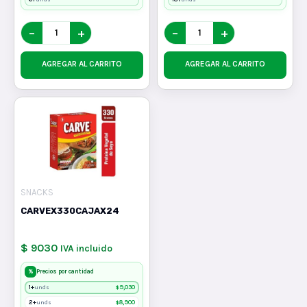
−
+
−
+
AGREGAR AL CARRITO
AGREGAR AL CARRITO
SNACKS
CARVEX330CAJAX24
$ 9030
IVA incluido
%
Precios por cantidad
1+
$
9,030
unds
2+
$
8,900
unds