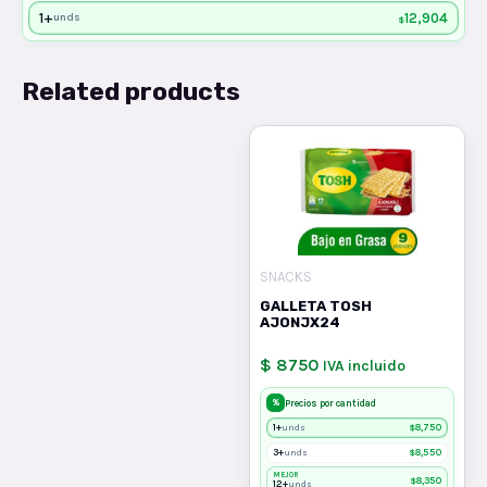
1+
12,904
unds
$
Related products
SNACKS
GALLETA TOSH
AJONJX24
$ 8750
IVA incluido
%
Precios por cantidad
1+
$
8,750
unds
3+
$
8,550
unds
MEJOR
$
8,350
12+
unds