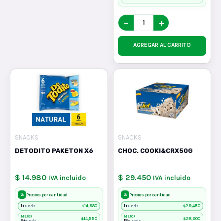
−
+
AGREGAR AL CARRITO
SNACKS
SNACKS
DETODITO PAKETON X6
CHOC. COOKI&CRX50G
$ 14.980
$ 29.450
IVA incluido
IVA incluido
%
%
Precios por cantidad
Precios por cantidad
1+
$
14,980
1+
$
29,450
unds
unds
MEJOR
MEJOR
$
14,550
$
28,900
6+
18+
unds
unds