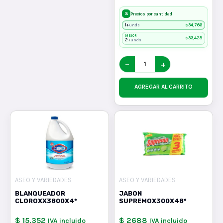
%
Precios por cantidad
1+
$
34,766
unds
MEJOR
$
33,428
2+
unds
−
+
AGREGAR AL CARRITO
ASEO Y VARIEDADES
ASEO Y VARIEDADES
BLANQUEADOR
JABON
CLOROXX3800X4*
SUPREMOX300X48*
$ 15.352
$ 2688
IVA incluido
IVA incluido