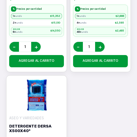
%
%
Precios por cantidad
Precios por cantidad
1+
$
15,352
1+
$
2,688
unds
unds
2+
$
15,100
4+
$
2,585
unds
unds
MEJOR
MEJOR
$
14,550
$
2,485
6+
48+
unds
unds
−
+
−
+
AGREGAR AL CARRITO
AGREGAR AL CARRITO
ASEO Y VARIEDADES
DETERGENTE DERSA
X500X40*