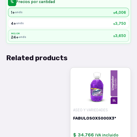
%
Precios por cantidad
1+
4,006
unds
$
4+
3,750
unds
$
MEJOR
3,650
$
24+
unds
Related products
ASEO Y VARIEDADES
FABULOSOX5000X3*
$ 34.766
IVA incluido