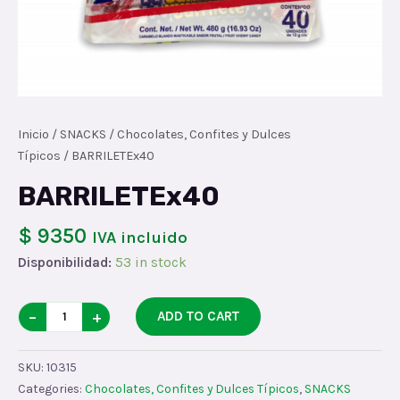
Inicio
/
SNACKS
/
Chocolates, Confites y Dulces
Típicos
/ BARRILETEx40
BARRILETEx40
$ 9350
IVA incluido
Disponibilidad:
53 in stock
BARRILETEx40
−
+
ADD TO CART
quantity
SKU:
10315
Categories:
Chocolates, Confites y Dulces Típicos
,
SNACKS