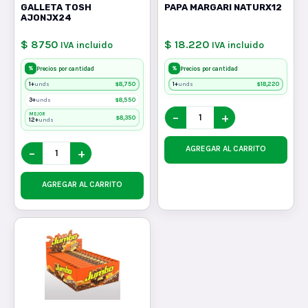
GALLETA TOSH
PAPA MARGARI NATURX12
AJONJX24
$ 8750
$ 18.220
IVA incluido
IVA incluido
%
%
Precios por cantidad
Precios por cantidad
1+
$
8,750
1+
$
18,220
unds
unds
3+
$
8,550
unds
−
+
MEJOR
$
8,350
12+
unds
AGREGAR AL CARRITO
−
+
AGREGAR AL CARRITO