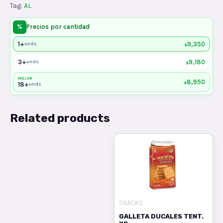
Tag:
AL
%
Precios por cantidad
1+
9,350
unds
$
3+
9,180
unds
$
MEJOR
8,950
$
18+
unds
Related products
SNACKS
GALLETA DUCALES TENT.