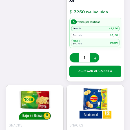
X8
$ 7250
IVA incluido
%
Precios por cantidad
1+
$
7,250
unds
3+
$
7,150
unds
MEJOR
$
6,880
6+
unds
−
+
AGREGAR AL CARRITO
SNACKS
SNACKS