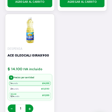
AGREGAR AL CARRITO
AGREGAR AL CARRITO
DESPENSA
ACE OLEOCALI GIRAX900
$ 14.100
IVA incluido
%
Precios por cantidad
1+
$
14,100
unds
2+
$
13,550
unds
MEJOR
$
13,100
12+
unds
−
+