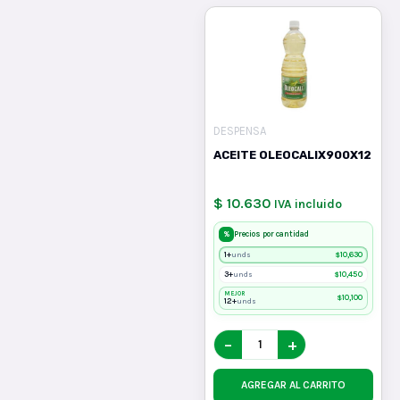
DESPENSA
ACEITE OLEOCALIX900X12
$ 10.630
IVA incluido
%
Precios por cantidad
1+
$
10,630
unds
3+
$
10,450
unds
MEJOR
$
10,100
12+
unds
−
+
AGREGAR AL CARRITO