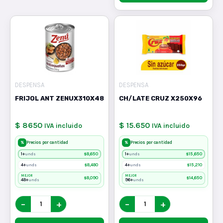
DESPENSA
DESPENSA
FRIJOL ANT ZENUX310X48
CH/LATE CRUZ X250X96
$ 8650
$ 15.650
IVA incluido
IVA incluido
%
%
Precios por cantidad
Precios por cantidad
1+
$
8,650
1+
$
15,650
unds
unds
4+
$
8,480
4+
$
15,210
unds
unds
MEJOR
MEJOR
$
8,090
$
14,650
48+
96+
unds
unds
−
+
−
+