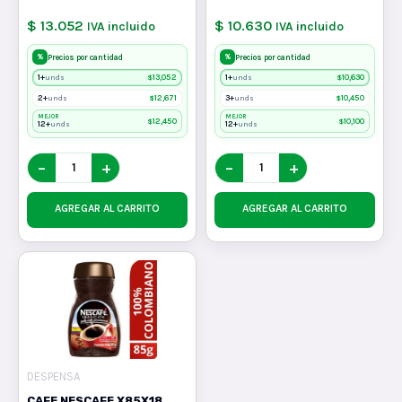
$ 13.052
$ 10.630
IVA incluido
IVA incluido
%
%
Precios por cantidad
Precios por cantidad
1+
$
13,052
1+
$
10,630
unds
unds
2+
$
12,671
3+
$
10,450
unds
unds
MEJOR
MEJOR
$
12,450
$
10,100
12+
12+
unds
unds
−
+
−
+
AGREGAR AL CARRITO
AGREGAR AL CARRITO
DESPENSA
CAFE NESCAFE X85X18