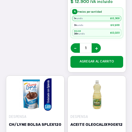
$ 12.900
IVA incluido
%
Precios por cantidad
1+
$
12,900
unds
3+
$
12,630
unds
MEJOR
$
12,020
34+
unds
−
+
AGREGAR AL CARRITO
DESPENSA
DESPENSA
CH/LYNE BOLSA SPLEX120
ACEITE OLEOCALIX900X12