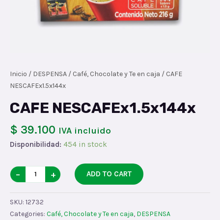
Inicio
/
DESPENSA
/
Café, Chocolate y Te en caja
/ CAFE
NESCAFEx1.5x144x
CAFE NESCAFEx1.5x144x
$ 39.100
IVA incluido
Disponibilidad:
454 in stock
CAFE
−
+
ADD TO CART
NESCAFEx1.5x144x
quantity
SKU:
12732
Categories:
Café, Chocolate y Te en caja
,
DESPENSA