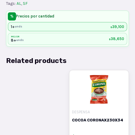
Tags:
AL
,
SF
%
Precios por cantidad
1+
39,100
unds
$
MEJOR
38,650
$
8+
unds
Related products
DESPENSA
COCOA CORONAX230X34