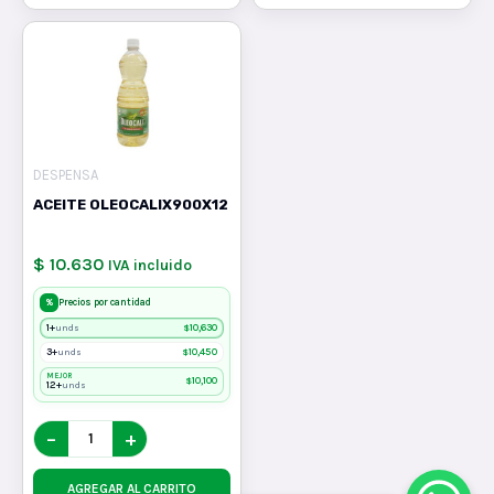
DESPENSA
ACEITE OLEOCALIX900X12
$ 10.630
IVA incluido
%
Precios por cantidad
1+
$
10,630
unds
3+
$
10,450
unds
MEJOR
$
10,100
12+
unds
−
+
AGREGAR AL CARRITO