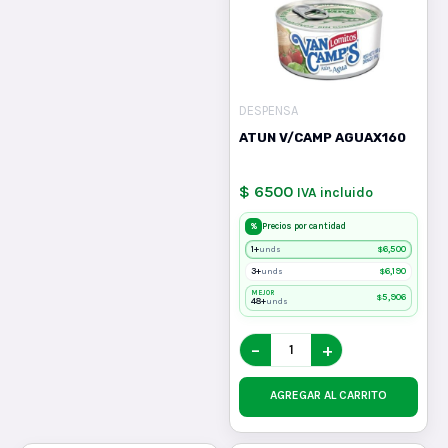
DESPENSA
ATUN V/CAMP AGUAX160
$ 6500
IVA incluido
%
Precios por cantidad
1+
$
6,500
unds
3+
$
6,190
unds
MEJOR
$
5,906
48+
unds
−
+
AGREGAR AL CARRITO