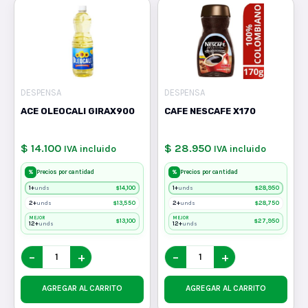
DESPENSA
DESPENSA
ACE OLEOCALI GIRAX900
CAFE NESCAFE X170
$ 14.100
$ 28.950
IVA incluido
IVA incluido
%
%
Precios por cantidad
Precios por cantidad
1+
$
14,100
1+
$
28,950
unds
unds
2+
$
13,550
2+
$
28,750
unds
unds
MEJOR
MEJOR
$
13,100
$
27,950
12+
12+
unds
unds
−
+
−
+
AGREGAR AL CARRITO
AGREGAR AL CARRITO