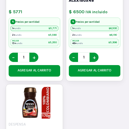
ACEX160X48
$ 5771
$ 6500
IVA incluido
%
%
Precios por cantidad
Precios por cantidad
1+
$
5,771
1+
$
6,500
unds
unds
2+
$
5,580
2+
$
6,190
unds
unds
MEJOR
MEJOR
$
5,350
$
5,906
15+
48+
unds
unds
−
+
−
+
AGREGAR AL CARRITO
AGREGAR AL CARRITO
DESPENSA