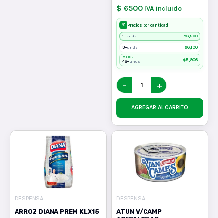
$ 6500
IVA incluido
%
Precios por cantidad
1+
$
6,500
unds
3+
$
6,190
unds
MEJOR
$
5,906
48+
unds
−
+
AGREGAR AL CARRITO
DESPENSA
DESPENSA
ARROZ DIANA PREM KLX15
ATUN V/CAMP