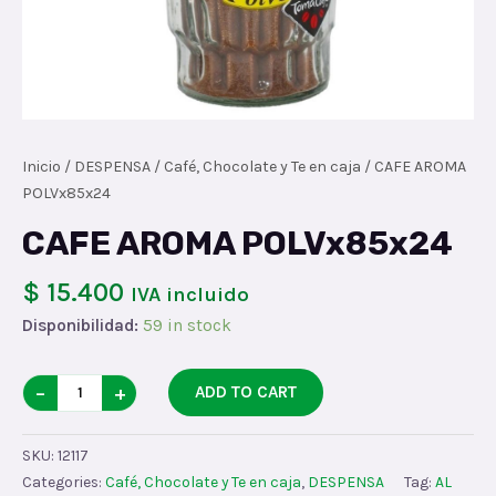
Inicio
/
DESPENSA
/
Café, Chocolate y Te en caja
/ CAFE AROMA
POLVx85x24
CAFE AROMA POLVx85x24
$ 15.400
IVA incluido
Disponibilidad:
59 in stock
CAFE
−
+
ADD TO CART
AROMA
POLVx85x24
SKU:
12117
quantity
Categories:
Café, Chocolate y Te en caja
,
DESPENSA
Tag:
AL