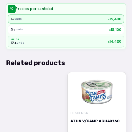
%
Precios por cantidad
1+
15,400
unds
$
2+
15,100
unds
$
MEJOR
14,420
$
12+
unds
Related products
DESPENSA
ATUN V/CAMP AGUAX160