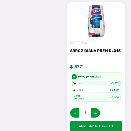
DESPENSA
ARROZ DIANA PREM KLX15
$ 5771
%
Precios por cantidad
1+
$
5,771
unds
2+
$
5,580
unds
MEJOR
$
5,350
15+
unds
−
+
AGREGAR AL CARRITO