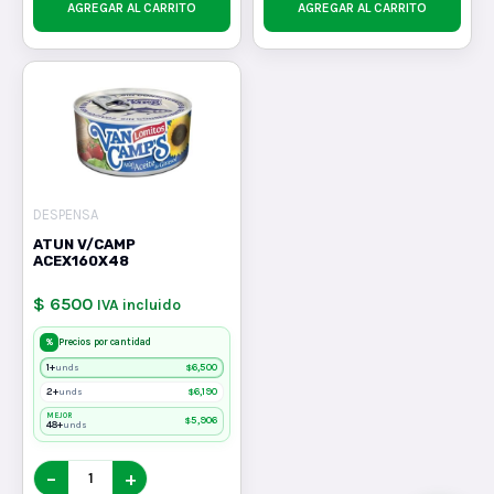
AGREGAR AL CARRITO
AGREGAR AL CARRITO
DESPENSA
ATUN V/CAMP
ACEX160X48
$ 6500
IVA incluido
%
Precios por cantidad
1+
$
6,500
unds
2+
$
6,190
unds
MEJOR
$
5,906
48+
unds
−
+