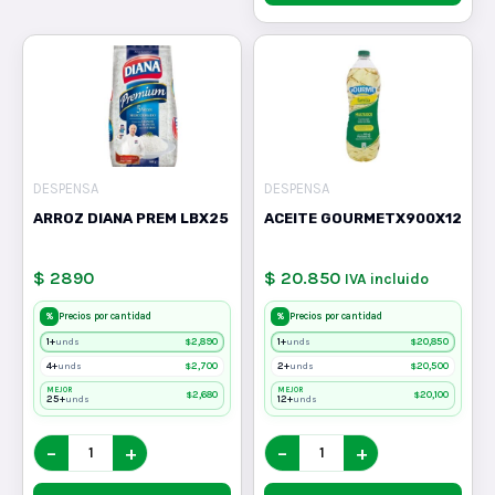
DESPENSA
DESPENSA
ARROZ DIANA PREM LBX25
ACEITE GOURMETX900X12
$ 2890
$ 20.850
IVA incluido
%
%
Precios por cantidad
Precios por cantidad
1+
$
2,890
1+
$
20,850
unds
unds
4+
$
2,700
2+
$
20,500
unds
unds
MEJOR
MEJOR
$
2,680
$
20,100
25+
12+
unds
unds
−
+
−
+