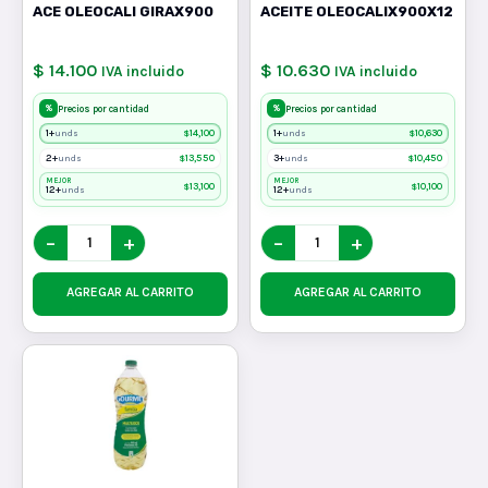
ACE OLEOCALI GIRAX900
ACEITE OLEOCALIX900X12
$ 14.100
$ 10.630
IVA incluido
IVA incluido
%
%
Precios por cantidad
Precios por cantidad
1+
$
14,100
1+
$
10,630
unds
unds
2+
$
13,550
3+
$
10,450
unds
unds
MEJOR
MEJOR
$
13,100
$
10,100
12+
12+
unds
unds
−
+
−
+
AGREGAR AL CARRITO
AGREGAR AL CARRITO