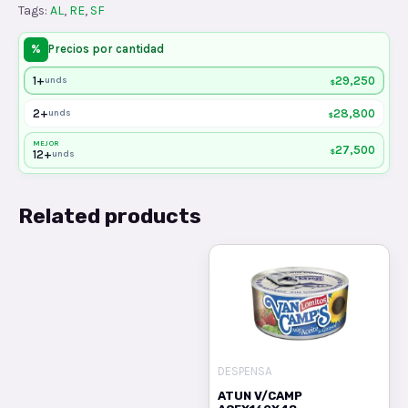
Tags:
AL
,
RE
,
SF
%
Precios por cantidad
1+
29,250
unds
$
2+
28,800
unds
$
MEJOR
27,500
$
12+
unds
Related products
DESPENSA
ATUN V/CAMP