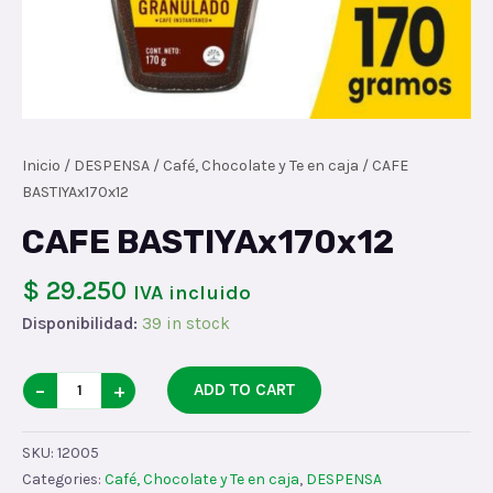
Inicio
/
DESPENSA
/
Café, Chocolate y Te en caja
/ CAFE
BASTIYAx170x12
CAFE BASTIYAx170x12
$ 29.250
IVA incluido
Disponibilidad:
39 in stock
CAFE
−
+
ADD TO CART
BASTIYAx170x12
quantity
SKU:
12005
Categories:
Café, Chocolate y Te en caja
,
DESPENSA