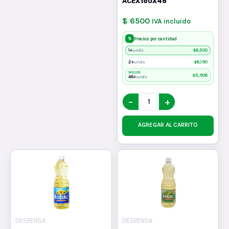
ACEX160X48
$ 6500
IVA incluido
%
Precios por cantidad
1+
$
6,500
unds
2+
$
6,190
unds
MEJOR
$
5,906
48+
unds
−
+
AGREGAR AL CARRITO
DESPENSA
DESPENSA