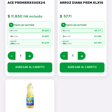
ACE PREMIERX500X24
ARROZ DIANA PREM KLX15
$ 11.850
$ 5771
IVA incluido
%
%
Precios por cantidad
Precios por cantidad
1+
$
11,850
1+
$
5,771
unds
unds
4+
$
11,650
2+
$
5,580
unds
unds
MEJOR
MEJOR
$
11,220
$
5,350
24+
15+
unds
unds
−
+
−
+
AGREGAR AL CARRITO
AGREGAR AL CARRITO