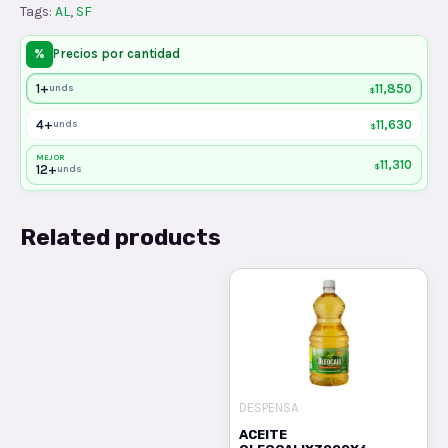
Tags:
AL
,
SF
%
Precios por cantidad
1+
11,850
unds
$
4+
11,630
unds
$
MEJOR
11,310
$
12+
unds
Related products
DESPENSA
ACEITE