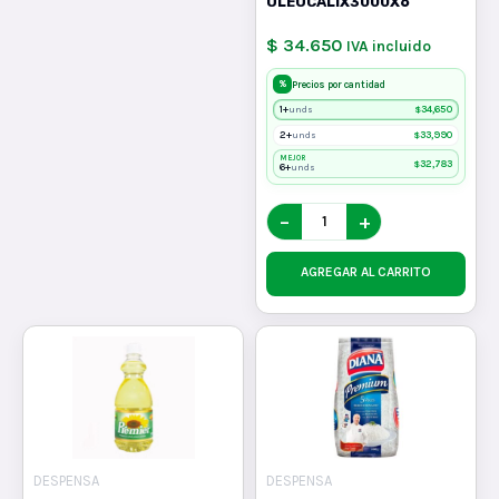
OLEOCALIX3000X6
$ 34.650
IVA incluido
%
Precios por cantidad
1+
$
34,650
unds
2+
$
33,990
unds
MEJOR
$
32,783
6+
unds
−
+
AGREGAR AL CARRITO
DESPENSA
DESPENSA