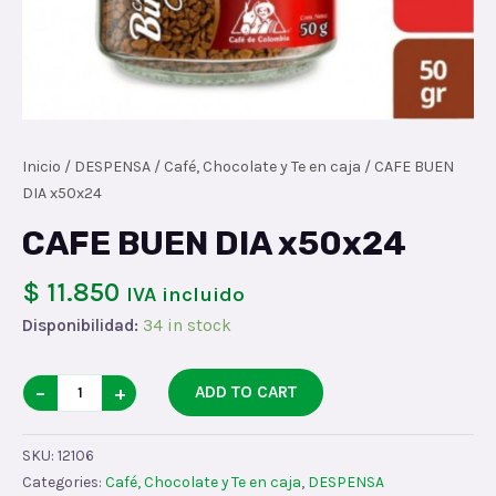
Inicio
/
DESPENSA
/
Café, Chocolate y Te en caja
/ CAFE BUEN
DIA x50x24
CAFE BUEN DIA x50x24
$ 11.850
IVA incluido
Disponibilidad:
34 in stock
CAFE
−
+
ADD TO CART
BUEN
DIA
SKU:
12106
x50x24
Categories:
Café, Chocolate y Te en caja
,
DESPENSA
quantity