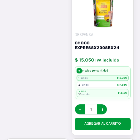
DESPENSA
CHOCO
EXPRESSX200SBX24
$ 15.050
IVA incluido
%
Precios por cantidad
1+
$
15,050
unds
2+
$
14,650
unds
MEJOR
$
14,120
12+
unds
−
+
AGREGAR AL CARRITO