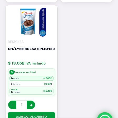
DESPENSA
CH/LYNE BOLSA SPLEX120
$ 13.052
IVA incluido
%
Precios por cantidad
1+
$
13,052
unds
2+
$
12,671
unds
MEJOR
$
12,450
12+
unds
−
+
AGREGAR AL CARRITO