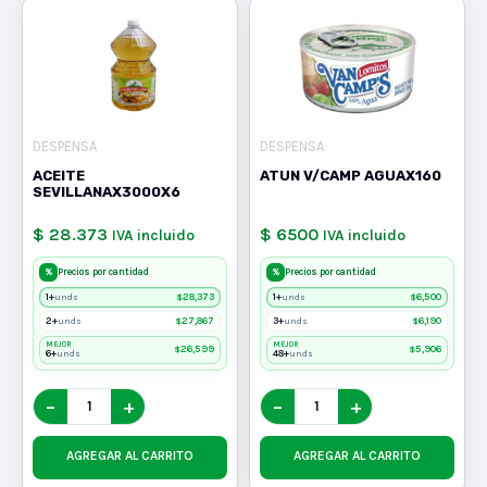
DESPENSA
DESPENSA
ACEITE
ATUN V/CAMP AGUAX160
SEVILLANAX3000X6
$ 28.373
$ 6500
IVA incluido
IVA incluido
%
%
Precios por cantidad
Precios por cantidad
1+
$
28,373
1+
$
6,500
unds
unds
2+
$
27,867
3+
$
6,190
unds
unds
MEJOR
MEJOR
$
26,599
$
5,906
6+
48+
unds
unds
−
+
−
+
AGREGAR AL CARRITO
AGREGAR AL CARRITO