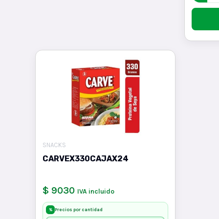
SNACKS
CARVEX330CAJAX24
$ 9030
IVA incluido
Precios por cantidad
%