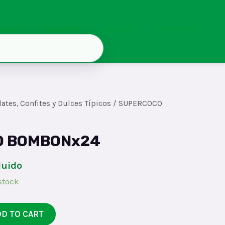
Inicio
Contacto
Registro
Mi cuenta
ates, Confites y Dulces Típicos
/ SUPERCOCO
O BOMBONx24
luido
stock
DD TO CART