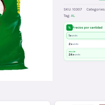
BOMBONx24
quantity
SKU:
10307
Categories
Tag:
AL
%
Precios por cantidad
1+
unds
2+
unds
MEJOR
24+
unds