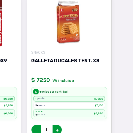
SNACKS
DX9
GALLETA DUCALES TENT. X8
$ 7250
IVA incluido
Precios por cantidad
%
6,980
1+
7,250
unds
$
$
6,850
3+
7,150
unds
$
$
MEJOR
6,660
6,880
$
$
6+
unds
−
+