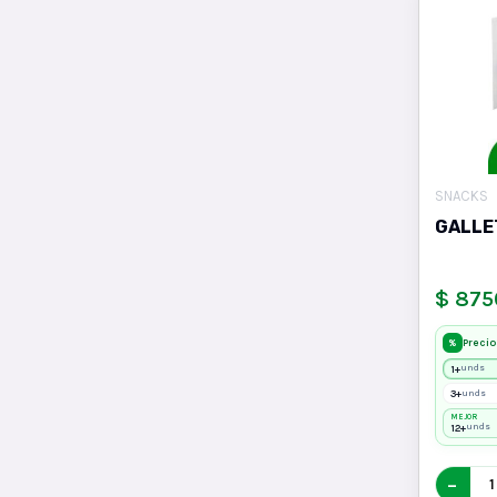
SNACKS
GALLE
$ 875
Precio
%
1+
unds
3+
unds
MEJOR
12+
unds
−