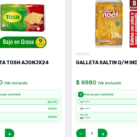
SNACKS
TA TOSH AJONJX24
GALLETA SALTIN Q/M IN
0
$ 6980
IVA incluido
IVA incluido
s por cantidad
Precios por cantidad
%
8,750
1+
unds
$
8,550
3+
unds
$
MEJOR
8,350
$
6+
unds
+
−
+