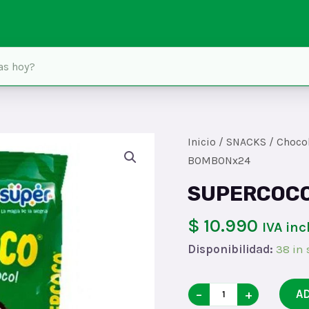
Inicio
/
SNACKS
/
Chocol
BOMBONx24
SUPERCOC
$ 10.990
IVA inc
Disponibilidad:
38 in 
SUPERCOCO
−
+
A