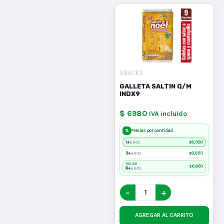
SNACKS
GALLETA SALTIN Q/M
INDX9
$ 6980
IVA incluido
%
Precios por cantidad
1+
$
6,980
unds
3+
$
6,850
unds
MEJOR
$
6,660
6+
unds
−
+
AGREGAR AL CARRITO