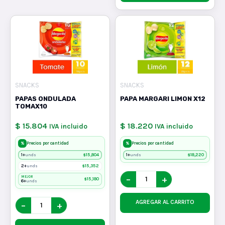
SNACKS
SNACKS
PAPAS ONDULADA
PAPA MARGARI LIMON X12
TOMAX10
$ 15.804
$ 18.220
IVA incluido
IVA incluido
%
%
Precios por cantidad
Precios por cantidad
1+
$
15,804
1+
$
18,220
unds
unds
2+
$
15,352
unds
−
+
MEJOR
$
15,180
6+
unds
AGREGAR AL CARRITO
−
+