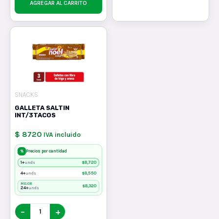
AGREGAR AL CARRITO
SNACKS
GALLETA SALTIN
INT/3TACOS
$ 8720
IVA incluido
%
Precios por cantidad
1+
$
8,720
unds
4+
$
8,550
unds
MEJOR
$
8,320
24+
unds
−
+