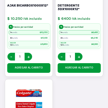
AJAX BICARBOX1000X12*
DETERGENTE
3DX1000X12*
$ 10.250
$ 6400
IVA incluido
IVA incluido
%
%
Precios por cantidad
Precios por cantidad
1+
$
10,250
1+
$
6,400
unds
unds
4+
$
10,100
4+
$
6,290
unds
unds
MEJOR
MEJOR
$
9,650
$
6,000
12+
12+
unds
unds
−
+
−
+
AGREGAR AL CARRITO
AGREGAR AL CARRITO