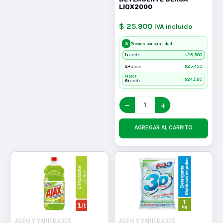
LIQX2000
$ 25.900
IVA incluido
%
Precios por cantidad
1+
$
25,900
unds
2+
$
25,450
unds
MEJOR
$
24,520
6+
unds
−
+
AGREGAR AL CARRITO
ASEO Y VARIEDADES
ASEO Y VARIEDADES