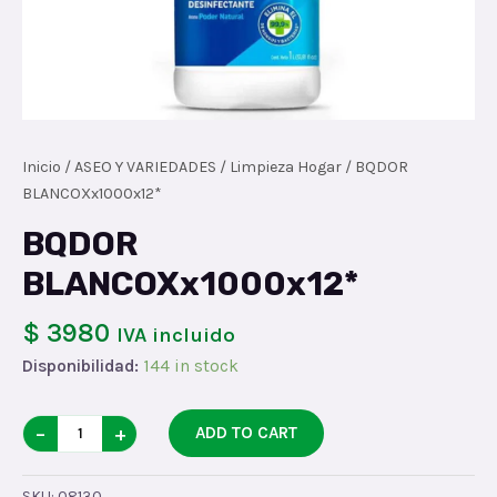
Inicio
/
ASEO Y VARIEDADES
/
Limpieza Hogar
/ BQDOR
BLANCOXx1000x12*
BQDOR
BLANCOXx1000x12*
$ 3980
IVA incluido
Disponibilidad:
144 in stock
BQDOR
−
+
ADD TO CART
BLANCOXx1000x12*
quantity
SKU:
08130