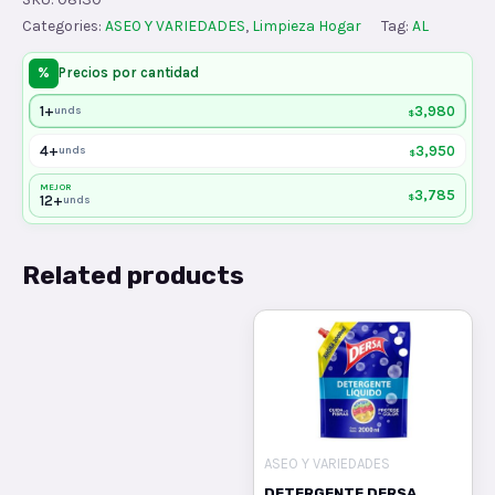
Categories:
ASEO Y VARIEDADES
,
Limpieza Hogar
Tag:
AL
%
Precios por cantidad
1+
3,980
unds
$
4+
3,950
unds
$
MEJOR
3,785
$
12+
unds
Related products
ASEO Y VARIEDADES
DETERGENTE DERSA