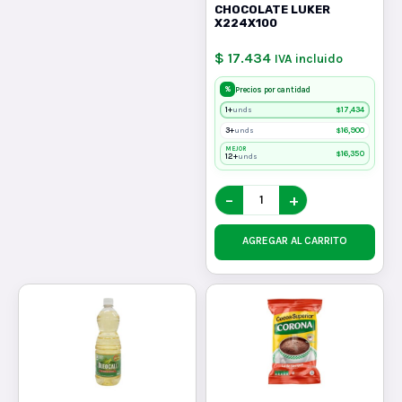
CHOCOLATE LUKER
X224X100
$ 17.434
IVA incluido
%
Precios por cantidad
1+
$
17,434
unds
3+
$
16,900
unds
MEJOR
$
16,350
12+
unds
−
+
AGREGAR AL CARRITO