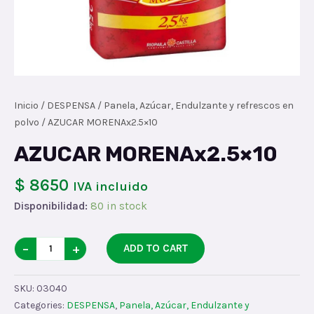
Inicio
/
DESPENSA
/
Panela, Azúcar, Endulzante y refrescos en
polvo
/ AZUCAR MORENAx2.5×10
AZUCAR MORENAx2.5×10
$ 8650
IVA incluido
Disponibilidad:
80 in stock
AZUCAR
−
+
ADD TO CART
MORENAx2.5x10
quantity
SKU:
03040
Categories:
DESPENSA
,
Panela, Azúcar, Endulzante y