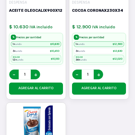
DESPENSA
DESPENSA
ACEITE OLEOCALIX900X12
COCOA CORONAX230X34
$ 10.630
$ 12.900
IVA incluido
IVA incluido
%
%
Precios por cantidad
Precios por cantidad
1+
$
10,630
1+
$
12,900
unds
unds
3+
$
10,450
3+
$
12,630
unds
unds
MEJOR
MEJOR
$
10,100
$
12,020
12+
34+
unds
unds
−
+
−
+
AGREGAR AL CARRITO
AGREGAR AL CARRITO