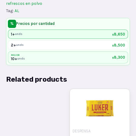
refrescos en polvo
Tag:
AL
%
Precios por cantidad
1+
8,650
unds
$
2+
8,500
unds
$
MEJOR
8,300
$
10+
unds
Related products
DESPENSA