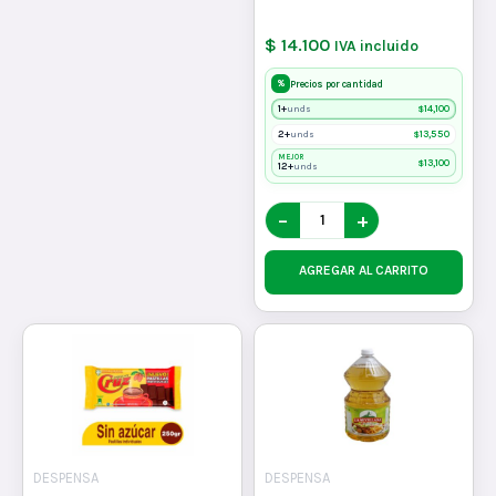
$ 14.100
IVA incluido
%
Precios por cantidad
1+
$
14,100
unds
2+
$
13,550
unds
MEJOR
$
13,100
12+
unds
−
+
AGREGAR AL CARRITO
DESPENSA
DESPENSA