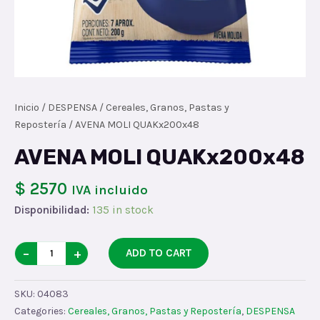
Inicio
/
DESPENSA
/
Cereales, Granos, Pastas y
Repostería
/ AVENA MOLI QUAKx200x48
AVENA MOLI QUAKx200x48
$ 2570
IVA incluido
Disponibilidad:
135 in stock
AVENA
−
+
ADD TO CART
MOLI
QUAKx200x48
SKU:
04083
quantity
Categories:
Cereales, Granos, Pastas y Repostería
,
DESPENSA