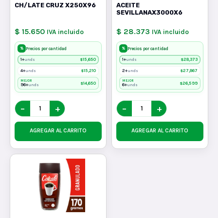
CH/LATE CRUZ X250X96
ACEITE
SEVILLANAX3000X6
$ 15.650
$ 28.373
IVA incluido
IVA incluido
%
%
Precios por cantidad
Precios por cantidad
1+
$
15,650
1+
$
28,373
unds
unds
4+
$
15,210
2+
$
27,867
unds
unds
MEJOR
MEJOR
$
14,650
$
26,599
96+
6+
unds
unds
−
+
−
+
AGREGAR AL CARRITO
AGREGAR AL CARRITO