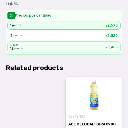
Tag:
AL
%
Precios por cantidad
1+
2,570
unds
$
5+
2,520
unds
$
MEJOR
2,430
$
12+
unds
Related products
DESPENSA
ACE OLEOCALI GIRAX900