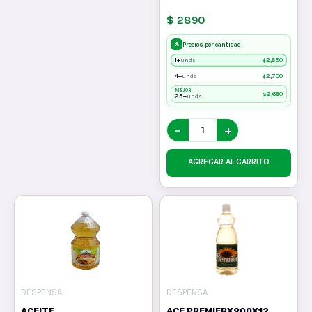
$ 2890
%
Precios por cantidad
1+
$
2,890
unds
4+
$
2,700
unds
MEJOR
$
2,680
25+
unds
−
+
AGREGAR AL CARRITO
DESPENSA
DESPENSA
ACEITE
ACE PREMIERX900X12