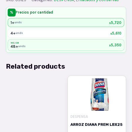
EL
TRECEx160
%
Precios por cantidad
quantity
1+
5,720
unds
$
4+
5,610
unds
$
MEJOR
5,350
$
48+
unds
Related products
DESPENSA
ARROZ DIANA PREM LBX25