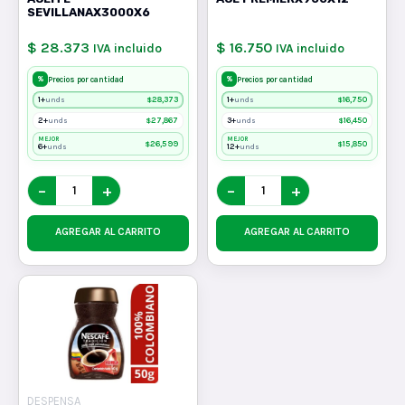
SEVILLANAX3000X6
$ 28.373
$ 16.750
IVA incluido
IVA incluido
%
%
Precios por cantidad
Precios por cantidad
1+
$
28,373
1+
$
16,750
unds
unds
2+
$
27,867
3+
$
16,450
unds
unds
MEJOR
MEJOR
$
26,599
$
15,850
6+
12+
unds
unds
−
+
−
+
AGREGAR AL CARRITO
AGREGAR AL CARRITO
DESPENSA