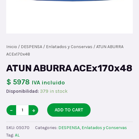
Inicio
/
DESPENSA
/
Enlatados y Conservas
/ ATUN ABURRA
ACEx170x48
ATUN ABURRA ACEx170x48
$ 5978
IVA incluido
Disponibilidad:
379 in stock
ATUN
−
+
ADD TO CART
ABURRA
ACEx170x48
SKU:
05070
Categories:
DESPENSA
,
Enlatados y Conservas
quantity
Tag:
AL