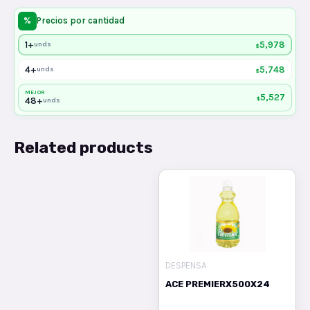
%
Precios por cantidad
1+
5,978
unds
$
4+
5,748
unds
$
MEJOR
5,527
$
48+
unds
Related products
DESPENSA
ACE PREMIERX500X24