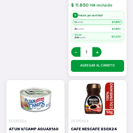
$ 11.850
IVA incluido
%
Precios por cantidad
1+
$
11,850
unds
4+
$
11,650
unds
MEJOR
$
11,220
24+
unds
−
+
AGREGAR AL CARRITO
DESPENSA
DESPENSA
ATUN V/CAMP AGUAX160
CAFE NESCAFE X50X24