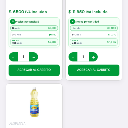
$ 6500
$ 11.950
IVA incluido
IVA incluido
%
%
Precios por cantidad
Precios por cantidad
1+
$
6,500
1+
$
11,950
unds
unds
3+
$
6,190
3+
$
11,710
unds
unds
MEJOR
MEJOR
$
5,906
$
11,295
48+
24+
unds
unds
−
+
−
+
AGREGAR AL CARRITO
AGREGAR AL CARRITO
DESPENSA