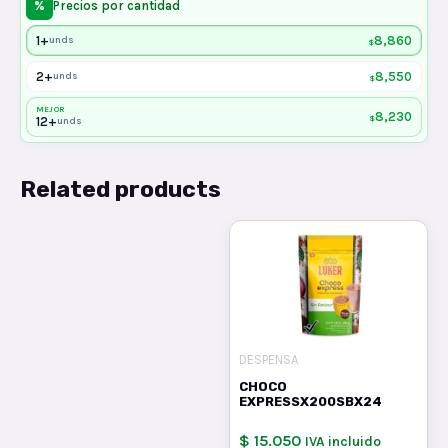
%
Precios por cantidad
1+
8,860
unds
$
2+
8,550
unds
$
MEJOR
8,230
$
12+
unds
Related products
DESPENSA
CHOCO
EXPRESSX200SBX24
$ 15.050
IVA incluido