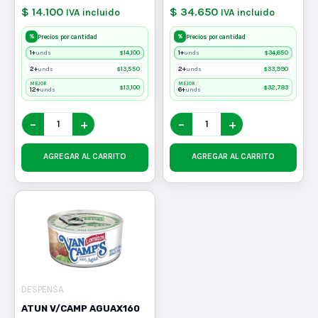
$ 14.100
$ 34.650
IVA incluido
IVA incluido
%
%
Precios por cantidad
Precios por cantidad
1+
$
14,100
1+
$
34,650
unds
unds
2+
$
13,550
2+
$
33,990
unds
unds
MEJOR
MEJOR
$
13,100
$
32,783
12+
6+
unds
unds
−
+
−
+
AGREGAR AL CARRITO
AGREGAR AL CARRITO
DESPENSA
ATUN V/CAMP AGUAX160