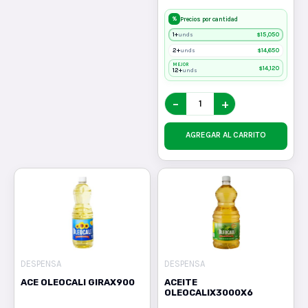
%
Precios por cantidad
1+
$
15,050
unds
2+
$
14,650
unds
MEJOR
$
14,120
12+
unds
−
+
AGREGAR AL CARRITO
DESPENSA
DESPENSA
ACE OLEOCALI GIRAX900
ACEITE
OLEOCALIX3000X6