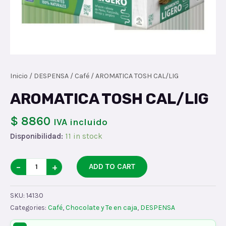
Inicio
/
DESPENSA
/
Café
/ AROMATICA TOSH CAL/LIG
AROMATICA TOSH CAL/LIG
$ 8860
IVA incluido
Disponibilidad:
11 in stock
AROMATICA
−
+
ADD TO CART
TOSH
CAL/LIG
SKU:
14130
quantity
Categories:
Café
,
Chocolate y Te en caja
,
DESPENSA