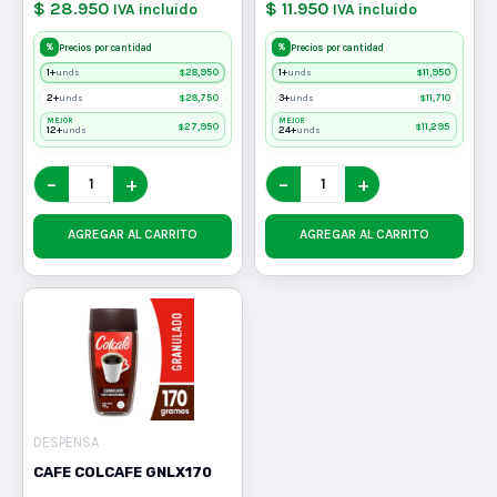
$ 28.950
$ 11.950
IVA incluido
IVA incluido
%
%
Precios por cantidad
Precios por cantidad
1+
$
28,950
1+
$
11,950
unds
unds
2+
$
28,750
3+
$
11,710
unds
unds
MEJOR
MEJOR
$
27,950
$
11,295
12+
24+
unds
unds
−
+
−
+
AGREGAR AL CARRITO
AGREGAR AL CARRITO
DESPENSA
CAFE COLCAFE GNLX170