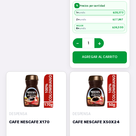
%
Precios por cantidad
1+
$
28,373
unds
2+
$
27,867
unds
MEJOR
$
26,599
6+
unds
−
+
AGREGAR AL CARRITO
DESPENSA
DESPENSA
CAFE NESCAFE X170
CAFE NESCAFE X50X24