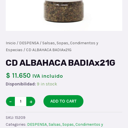
Inicio
/
DESPENSA
/
Salsas, Sopas, Condimentos y
Especias
/ CD ALBAHACA BADIAx21G
CD ALBAHACA BADIAx21G
$ 11.650
IVA incluido
Disponibilidad:
9 in stock
CD
−
+
ADD TO CART
ALBAHACA
BADIAx21G
SKU:
15209
quantity
Categories:
DESPENSA
,
Salsas, Sopas, Condimentos y