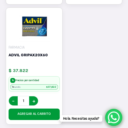
FARMACIA
ADVIL GRIPAX20X60
$ 37.822
%
Precios por cantidad
1+
$
37,822
unds
−
+
AGREGAR AL CARRITO
Hola. Necesitas ayuda?