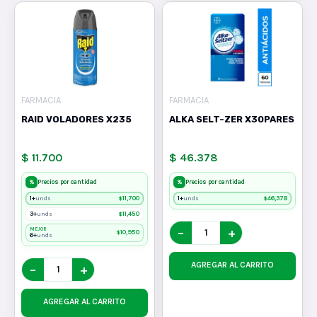
FARMACIA
FARMACIA
RAID VOLADORES X235
ALKA SELT-ZER X30PARES
$ 11.700
$ 46.378
%
%
Precios por cantidad
Precios por cantidad
1+
$
11,700
1+
$
46,378
unds
unds
3+
$
11,450
unds
−
+
MEJOR
$
10,950
6+
unds
AGREGAR AL CARRITO
−
+
AGREGAR AL CARRITO