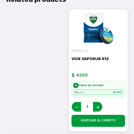
FARMACIA
VICK VAPORUB X12
$ 4350
%
Precios por cantidad
1+
$
4,350
unds
−
+
AGREGAR AL CARRITO