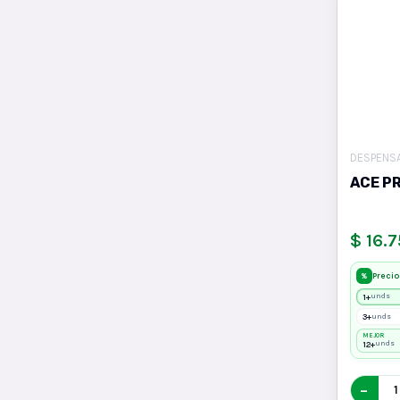
DESPENS
ACE P
$ 16.
Precio
%
1+
unds
3+
unds
MEJOR
12+
unds
−