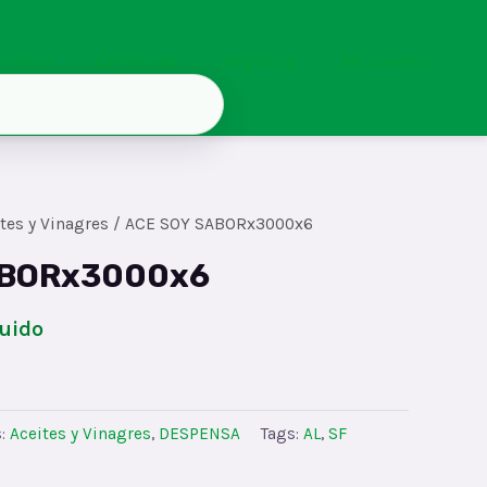
Inicio
Contacto
Registro
Mi cuenta
tes y Vinagres
/ ACE SOY SABORx3000x6
ABORx3000x6
luido
s:
Aceites y Vinagres
,
DESPENSA
Tags:
AL
,
SF