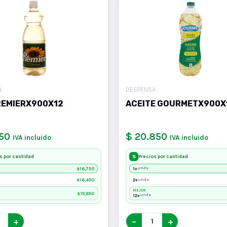
A
DESPENSA
REMIERX900X12
ACEITE GOURMETX900X
750
$ 20.850
IVA incluido
IVA incluido
s por cantidad
Precios por cantidad
%
16,750
1+
unds
$
16,450
2+
unds
$
MEJOR
15,850
$
12+
unds
+
−
+