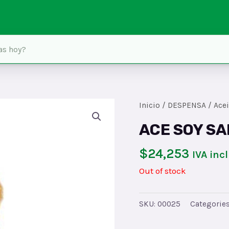
Inicio
/
DESPENSA
/
Acei
ACE SOY S
$
24,253
IVA inc
Out of stock
SKU:
00025
Categorie