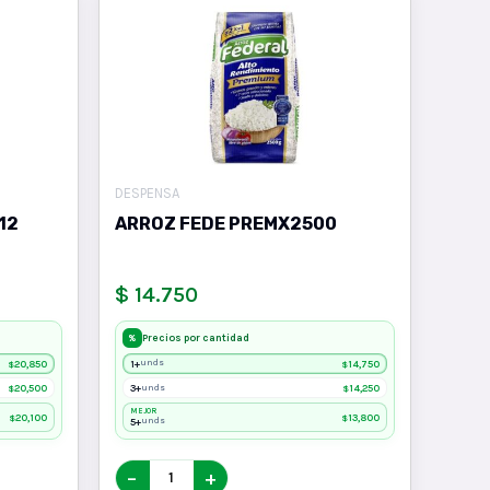
DESPENSA
12
ARROZ FEDE PREMX2500
$ 14.750
Precios por cantidad
%
20,850
1+
14,750
unds
$
$
20,500
3+
14,250
unds
$
$
MEJOR
20,100
13,800
$
$
5+
unds
−
+