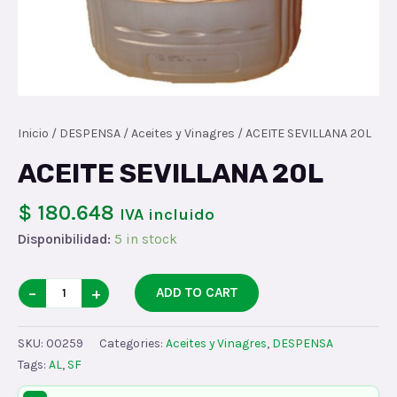
Inicio
/
DESPENSA
/
Aceites y Vinagres
/ ACEITE SEVILLANA 20L
ACEITE SEVILLANA 20L
$ 180.648
IVA incluido
Disponibilidad:
5 in stock
ACEITE
−
+
ADD TO CART
SEVILLANA
20L
SKU:
00259
Categories:
Aceites y Vinagres
,
DESPENSA
quantity
Tags:
AL
,
SF