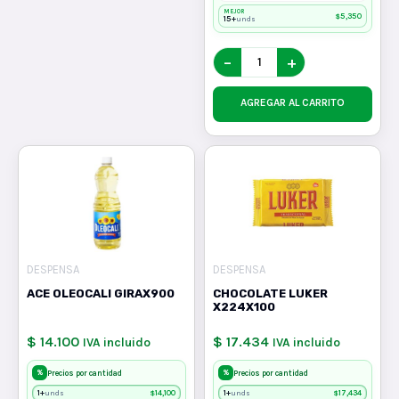
MEJOR
$
5,350
15+
unds
−
+
AGREGAR AL CARRITO
DESPENSA
DESPENSA
ACE OLEOCALI GIRAX900
CHOCOLATE LUKER
X224X100
$ 14.100
$ 17.434
IVA incluido
IVA incluido
%
%
Precios por cantidad
Precios por cantidad
1+
$
14,100
1+
$
17,434
unds
unds