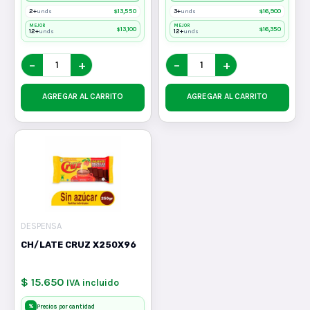
2+
$
13,550
3+
$
16,900
unds
unds
MEJOR
MEJOR
$
13,100
$
16,350
12+
12+
unds
unds
−
+
−
+
AGREGAR AL CARRITO
AGREGAR AL CARRITO
DESPENSA
CH/LATE CRUZ X250X96
$ 15.650
IVA incluido
%
Precios por cantidad