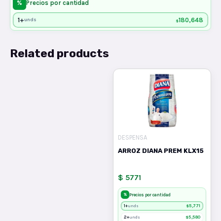
%
Precios por cantidad
1+
180,648
unds
$
Related products
DESPENSA
ARROZ DIANA PREM KLX15
$ 5771
%
Precios por cantidad
1+
$
5,771
unds
2+
$
5,580
unds