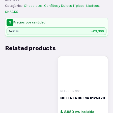
GR
Categories:
Chocolates, Confites y Dulces Típicos
,
Lácteos
,
quantity
SNACKS
%
Precios por cantidad
1+
23,300
unds
$
Related products
REFRIGERADOS
MQLLA LA BUENA X125X20
$ 8950
IVA incluido