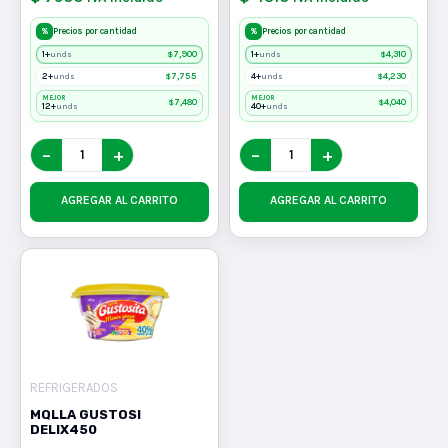
%
%
Precios por cantidad
Precios por cantidad
1+
$
7,900
1+
$
4,310
unds
unds
2+
$
7,755
4+
$
4,230
unds
unds
MEJOR
MEJOR
$
7,480
$
4,040
12+
40+
unds
unds
−
+
−
+
AGREGAR AL CARRITO
AGREGAR AL CARRITO
REFRIGERADOS
MQLLA GUSTOSI
DELIX450