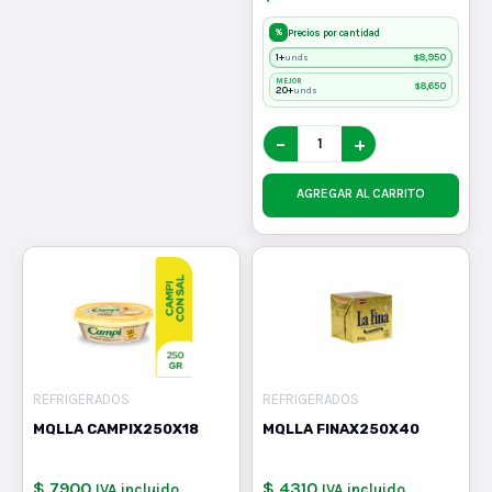
%
Precios por cantidad
1+
$
8,950
unds
MEJOR
$
8,650
20+
unds
−
+
AGREGAR AL CARRITO
REFRIGERADOS
REFRIGERADOS
MQLLA CAMPIX250X18
MQLLA FINAX250X40
$ 7900
$ 4310
IVA incluido
IVA incluido