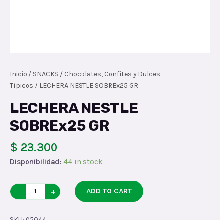
Inicio
/
SNACKS
/
Chocolates, Confites y Dulces
Típicos
/ LECHERA NESTLE SOBREx25 GR
LECHERA NESTLE
SOBREx25 GR
$ 23.300
Disponibilidad:
44 in stock
LECHERA
−
+
ADD TO CART
NESTLE
SOBREx25
SKU:
05044