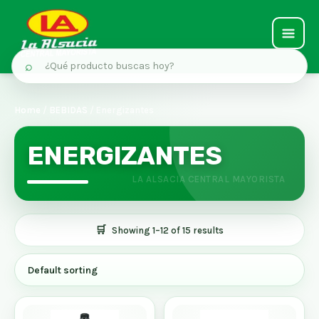
MAIN
⌕
MEN
Ir
al
Home
/
BEBIDAS
/ Energizantes
contenido
ENERGIZANTES
Showing 1–12 of 15 results