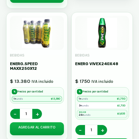
BEBIDAS
BEBIDAS
ENERG.SPEED
ENERG VIVEX240X48
MAXX250X12
$ 13.380
$ 1750
IVA incluido
IVA incluido
%
%
Precios por cantidad
Precios por cantidad
1+
$
13,380
1+
$
1,750
unds
unds
3+
$
1,700
unds
−
+
MEJOR
$
1,635
24+
unds
AGREGAR AL CARRITO
−
+