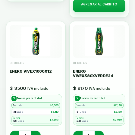
AGREGAR AL CARRITO
BEBIDAS
BEBIDAS
ENERG VIVEX1000X12
ENERG
VIVEX380XVERDE24
$ 3500
$ 2170
IVA incluido
IVA incluido
%
%
Precios por cantidad
Precios por cantidad
1+
$
3,500
1+
$
2,170
unds
unds
3+
$
3,410
3+
$
2,130
unds
unds
MEJOR
MEJOR
$
3,253
$
2,030
12+
24+
unds
unds