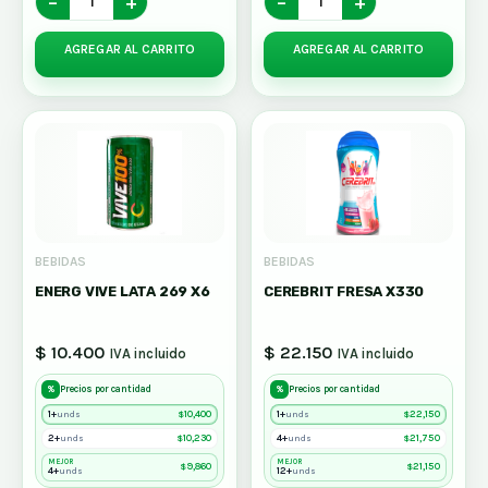
−
+
−
+
AGREGAR AL CARRITO
AGREGAR AL CARRITO
BEBIDAS
BEBIDAS
ENERG VIVE LATA 269 X6
CEREBRIT FRESA X330
$ 10.400
$ 22.150
IVA incluido
IVA incluido
%
%
Precios por cantidad
Precios por cantidad
1+
$
10,400
1+
$
22,150
unds
unds
2+
$
10,230
4+
$
21,750
unds
unds
MEJOR
MEJOR
$
9,860
$
21,150
4+
12+
unds
unds