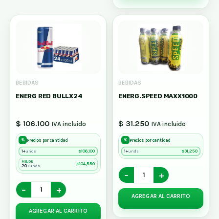
BEBIDAS
BEBIDAS
ENERG RED BULLX24
ENERG.SPEED MAXX1000
$ 106.100
$ 31.250
IVA incluido
IVA incluido
%
%
Precios por cantidad
Precios por cantidad
1+
$
106,100
1+
$
31,250
unds
unds
MEJOR
$
104,550
20+
unds
−
+
−
+
AGREGAR AL CARRITO
AGREGAR AL CARRITO