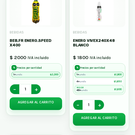
BEBIDAS
BEBIDAS
BEB.FR ENERG.SPEED
ENERG VIVEX240X48
X400
BLANCO
$ 2000
$ 1800
IVA incluido
IVA incluido
%
%
Precios por cantidad
Precios por cantidad
1+
$
2,000
1+
$
1,800
unds
unds
4+
$
1,650
unds
−
+
MEJOR
$
1,630
48+
unds
AGREGAR AL CARRITO
−
+
AGREGAR AL CARRITO