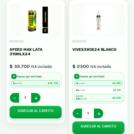
BEBIDAS
BEBIDAS
SPEED MAX LATA
VIVEX380X24 BLANCO
310MLX24
$ 35.700
$ 2300
IVA incluido
IVA incluido
%
%
Precios por cantidad
Precios por cantidad
1+
$
35,700
1+
$
2,300
unds
unds
4+
$
2,130
unds
−
+
MEJOR
$
2,030
24+
unds
AGREGAR AL CARRITO
−
+
AGREGAR AL CARRITO