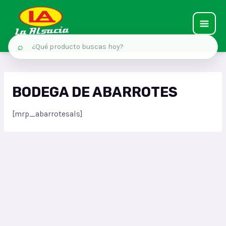
MAIN
⌕
MEN
Ir
al
BODEGA DE ABARROTES
contenido
[mrp_abarrotesals]