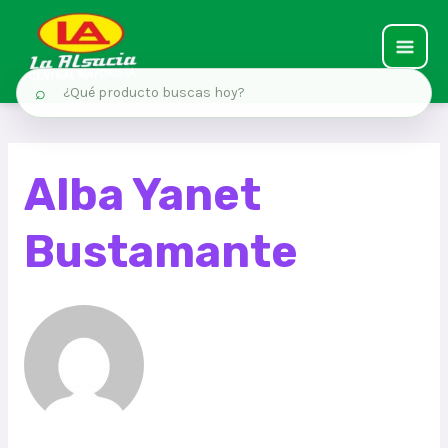
MAIN
⌕
MEN
Ir
al
Alba Yanet
contenido
Bustamante