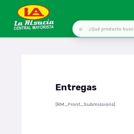
⌕
Ir
al
contenido
Entregas
[RM_Front_Submissions]