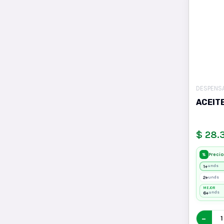
DESPENS
ACEIT
$ 28.
Precio
%
1+
unds
2+
unds
MEJOR
6+
unds
−