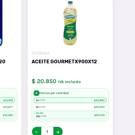
DESPENSA
20
ACEITE GOURMETX900X12
$ 20.850
IVA incluido
Precios por cantidad
%
13,052
1+
20,850
unds
$
$
12,671
2+
20,500
unds
$
$
MEJOR
12,450
20,100
$
$
12+
unds
−
+