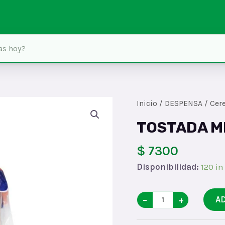
Inicio
/
DESPENSA
/
Cere
TOSTADA M
$ 7300
Disponibilidad:
120 in
TOSTADA
−
+
A
MIx3
quantity