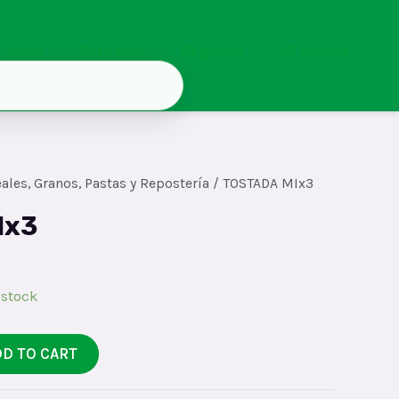
Inicio
Contacto
Registro
Mi cuenta
ales, Granos, Pastas y Repostería
/ TOSTADA MIx3
Ix3
 stock
DD TO CART