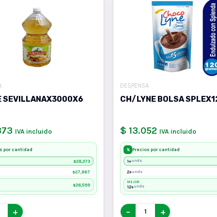
A
DESPENSA
E SEVILLANAX3000X6
CH/LYNE BOLSA SPLEX1
373
$ 13.052
IVA incluido
IVA incluido
s por cantidad
Precios por cantidad
%
28,373
1+
unds
$
27,867
2+
unds
$
MEJOR
26,599
$
12+
unds
+
−
+