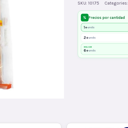
SKU:
10175
Categories
%
Precios por cantidad
1+
unds
2+
unds
MEJOR
6+
unds