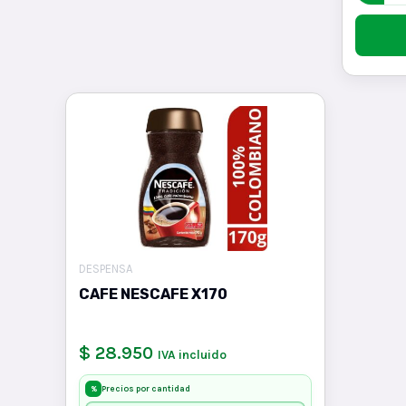
DESPENSA
CAFE NESCAFE X170
$ 28.950
IVA incluido
Precios por cantidad
%