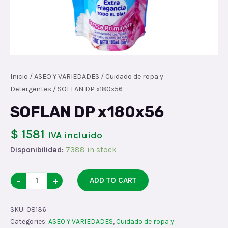
Inicio
/
ASEO Y VARIEDADES
/
Cuidado de ropa y
Detergentes
/ SOFLAN DP x180x56
SOFLAN DP x180x56
$ 1581
IVA incluido
Disponibilidad:
7388 in stock
SOFLAN
−
+
ADD TO CART
DP
x180x56
SKU:
08136
quantity
Categories:
ASEO Y VARIEDADES
,
Cuidado de ropa y