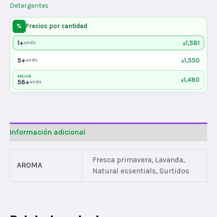
Detergentes
%
Precios por cantidad
1+
1,581
unds
$
5+
1,550
unds
$
MEJOR
1,480
$
56+
unds
Información adicional
Fresca primavera, Lavanda,
AROMA
Natural essentials, Surtidos