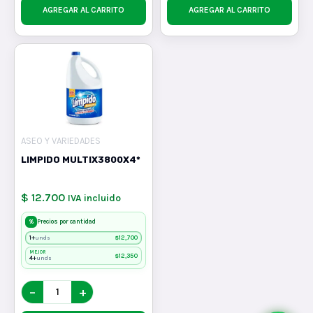
AGREGAR AL CARRITO
AGREGAR AL CARRITO
ASEO Y VARIEDADES
LIMPIDO MULTIX3800X4*
$ 12.700
IVA incluido
%
Precios por cantidad
1+
$
12,700
unds
MEJOR
$
12,350
4+
unds
−
+