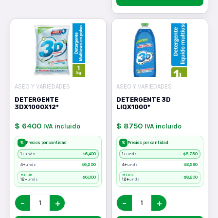
ASEO Y VARIEDADES
ASEO Y VARIEDADES
DETERGENTE
DETERGENTE 3D
3DX1000X12*
LIQX1000*
$ 6400
$ 8750
IVA incluido
IVA incluido
%
%
Precios por cantidad
Precios por cantidad
1+
$
6,400
1+
$
8,750
unds
unds
4+
$
6,290
4+
$
8,580
unds
unds
MEJOR
MEJOR
$
6,000
$
8,200
12+
12+
unds
unds
−
+
−
+