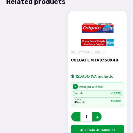
Related products
ASEO Y VARIEDADES
COLGATE MTA X150X48
$ 12.650
IVA incluido
%
Precios por cantidad
1+
$
12,650
unds
MEJOR
$
12,420
48+
unds
−
+
AGREGAR AL CARRITO