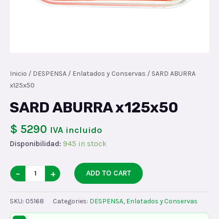
Inicio
/
DESPENSA
/
Enlatados y Conservas
/ SARD ABURRA
x125x50
SARD ABURRA x125x50
$ 5290
IVA incluido
Disponibilidad:
945 in stock
SARD
−
+
ADD TO CART
ABURRA
x125x50
SKU:
05168
Categories:
DESPENSA
,
Enlatados y Conservas
quantity