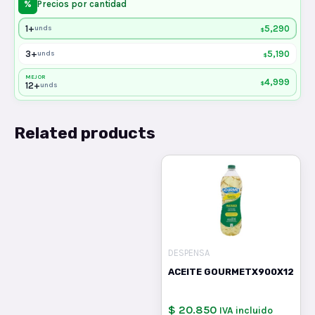
%
Precios por cantidad
1+
5,290
unds
$
3+
5,190
unds
$
MEJOR
4,999
$
12+
unds
Related products
DESPENSA
ACEITE GOURMETX900X12
$ 20.850
IVA incluido