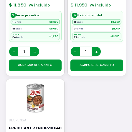
$ 11.850
$ 11.950
IVA incluido
IVA incluido
%
%
Precios por cantidad
Precios por cantidad
1+
$
11,850
1+
$
11,950
unds
unds
4+
$
11,650
3+
$
11,710
unds
unds
MEJOR
MEJOR
$
11,220
$
11,295
24+
24+
unds
unds
−
+
−
+
AGREGAR AL CARRITO
AGREGAR AL CARRITO
DESPENSA
FRIJOL ANT ZENUX310X48