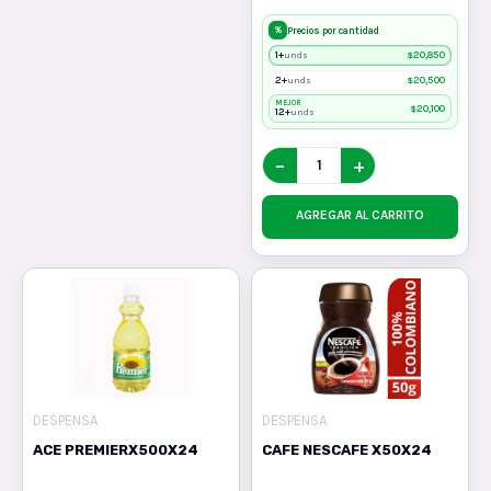
%
Precios por cantidad
1+
$
20,850
unds
2+
$
20,500
unds
MEJOR
$
20,100
12+
unds
−
+
AGREGAR AL CARRITO
DESPENSA
DESPENSA
ACE PREMIERX500X24
CAFE NESCAFE X50X24