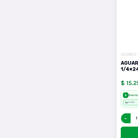
LICORES 
AGUAR
1/4×2
$ 15.2
Precio
%
1+
unds
−