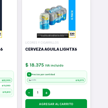
LICORES Y CIGARRILLOS
X6
CERVEZA AGUILA LIGHTX6
$ 18.375
IVA incluido
Precios por cantidad
%
22,000
1+
18,375
unds
$
$
19,990
$
−
+
19,613
$
AGREGAR AL CARRITO