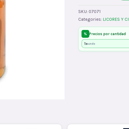
MEDIAx30
quantity
SKU:
07071
Categories:
LICORES Y C
%
Precios por cantidad
1+
unds