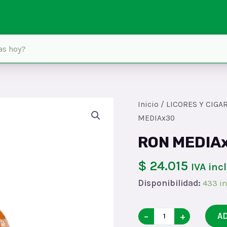
Inicio
/
LICORES Y CIGA
MEDIAx30
RON MEDIA
$ 24.015
IVA inc
Disponibilidad:
433 in
RON
−
+
A