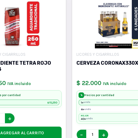
Y CIGARRILLOS
LICORES Y CIGARRILLOS
DIENTE TETRA ROJO
CERVEZA CORONAX330
4
50
$ 22.000
IVA incluido
IVA incluido
s por cantidad
Precios por cantidad
%
15,250
1+
unds
$
4+
unds
MEJOR
+
40+
unds
AGREGAR AL CARRITO
−
+