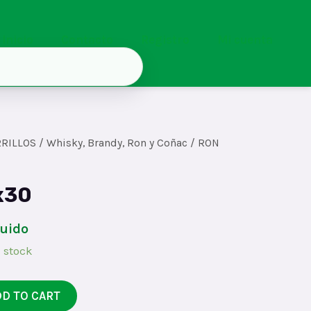
Inicio
Contacto
Registro
Mi cuenta
RRILLOS
/
Whisky, Brandy, Ron y Coñac
/ RON
x30
luido
 stock
DD TO CART