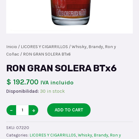
Inicio
/
LICORES Y CIGARRILLOS
/
Whisky, Brandy, Ron y
Coñac
/ RON GRAN SOLERA BTx6
RON GRAN SOLERA BTx6
$ 192.700
IVA incluido
Disponibilidad:
30 in stock
RON
−
+
ADD TO CART
GRAN
SOLERA
SKU:
07220
BTx6
Categories:
LICORES Y CIGARRILLOS
,
Whisky, Brandy, Ron y
quantity