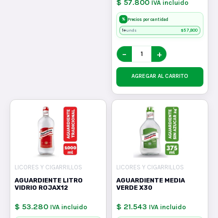
$ 57.800
IVA incluido
%
Precios por cantidad
1+
$
57,800
unds
−
+
AGREGAR AL CARRITO
LICORES Y CIGARRILLOS
LICORES Y CIGARRILLOS
AGUARDIENTE LITRO
AGUARDIENTE MEDIA
VIDRIO ROJAX12
VERDE X30
$ 53.280
$ 21.543
IVA incluido
IVA incluido