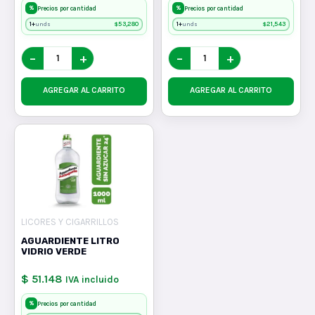
%
%
Precios por cantidad
Precios por cantidad
1+
$
53,280
1+
$
21,543
unds
unds
−
+
−
+
AGREGAR AL CARRITO
AGREGAR AL CARRITO
LICORES Y CIGARRILLOS
AGUARDIENTE LITRO
VIDRIO VERDE
$ 51.148
IVA incluido
%
Precios por cantidad