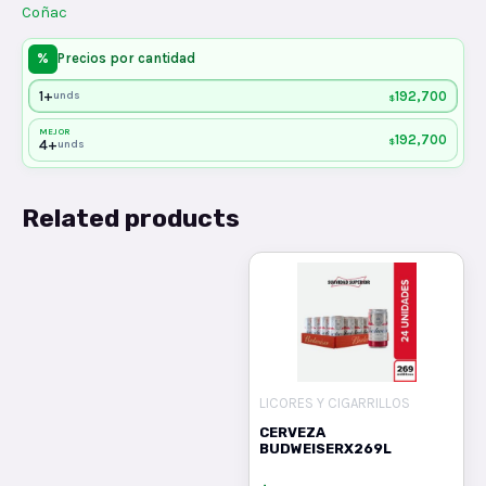
Coñac
%
Precios por cantidad
1+
192,700
unds
$
MEJOR
192,700
$
4+
unds
Related products
LICORES Y CIGARRILLOS
CERVEZA
BUDWEISERX269L