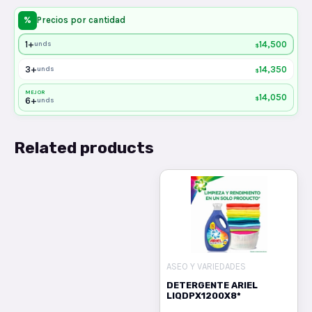
%
Precios por cantidad
1+
14,500
unds
$
3+
14,350
unds
$
MEJOR
14,050
$
6+
unds
Related products
ASEO Y VARIEDADES
DETERGENTE ARIEL
LIQDPX1200X8*