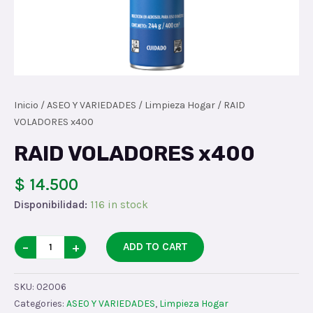
Inicio
/
ASEO Y VARIEDADES
/
Limpieza Hogar
/ RAID
VOLADORES x400
RAID VOLADORES x400
$ 14.500
Disponibilidad:
116 in stock
RAID
−
+
ADD TO CART
VOLADORES
x400
SKU:
02006
quantity
Categories:
ASEO Y VARIEDADES
,
Limpieza Hogar