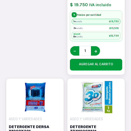
$ 19.750
IVA incluido
%
Precios por cantidad
1+
$
19,750
unds
3+
$
19,500
unds
MEJOR
$
18,799
8+
unds
−
+
AGREGAR AL CARRITO
ASEO Y VARIEDADES
ASEO Y VARIEDADES
DETERGENTE DERSA
DETERGENTE