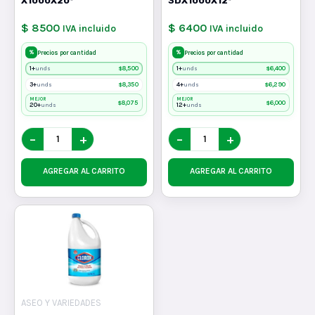
X1000X20*
3DX1000X12*
$ 8500
$ 6400
IVA incluido
IVA incluido
%
%
Precios por cantidad
Precios por cantidad
1+
$
8,500
1+
$
6,400
unds
unds
3+
$
8,350
4+
$
6,290
unds
unds
MEJOR
MEJOR
$
8,075
$
6,000
20+
12+
unds
unds
−
+
−
+
AGREGAR AL CARRITO
AGREGAR AL CARRITO
ASEO Y VARIEDADES