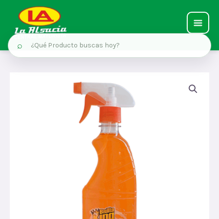
MAIN
⌕
MEN
Ir
al
contenido