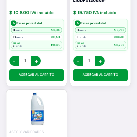
LIQDPX1200X8*
$ 10.800
$ 19.750
IVA incluido
IVA incluido
%
%
Precios por cantidad
Precios por cantidad
1+
$
10,800
1+
$
19,750
unds
unds
2+
$
10,514
3+
$
19,500
unds
unds
MEJOR
MEJOR
$
10,320
$
18,799
6+
8+
unds
unds
−
+
−
+
AGREGAR AL CARRITO
AGREGAR AL CARRITO
ASEO Y VARIEDADES