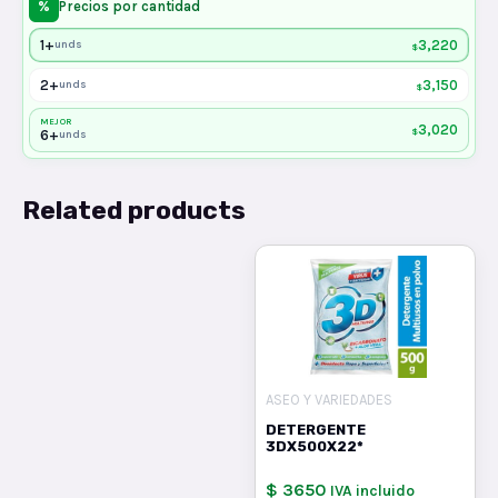
%
Precios por cantidad
1+
3,220
unds
$
2+
3,150
unds
$
MEJOR
3,020
$
6+
unds
Related products
ASEO Y VARIEDADES
DETERGENTE
3DX500X22*
$ 3650
IVA incluido