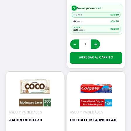
%
Precios por cantidad
1+
$
3,650
unds
4+
$
3,470
unds
MEJOR
$
3,260
22+
unds
−
+
AGREGAR AL CARRITO
ASEO Y VARIEDADES
ASEO Y VARIEDADES
JABON COCOX30
COLGATE MTA X150X48