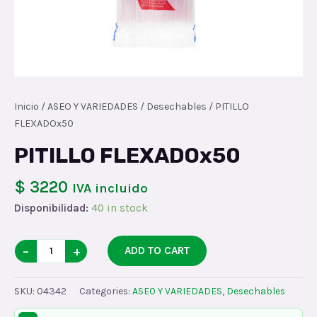
Inicio
/
ASEO Y VARIEDADES
/
Desechables
/ PITILLO
FLEXADOx50
PITILLO FLEXADOx50
$ 3220
IVA incluido
Disponibilidad:
40 in stock
PITILLO
−
+
ADD TO CART
FLEXADOx50
quantity
SKU:
04342
Categories:
ASEO Y VARIEDADES
,
Desechables