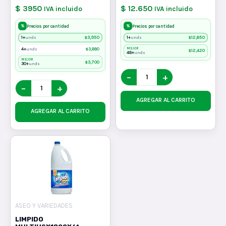
$ 3950
$ 12.650
IVA incluido
IVA incluido
%
%
Precios por cantidad
Precios por cantidad
1+
$
3,950
1+
$
12,650
unds
unds
4+
$
3,880
MEJOR
unds
$
12,420
48+
unds
MEJOR
$
3,700
30+
unds
−
+
−
+
AGREGAR AL CARRITO
AGREGAR AL CARRITO
ASEO Y VARIEDADES
LIMPIDO