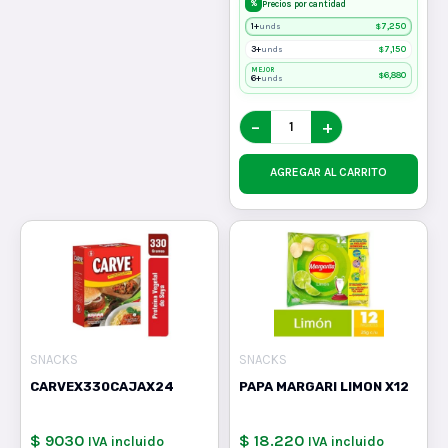
%
Precios por cantidad
1+
$
7,250
unds
3+
$
7,150
unds
MEJOR
$
6,880
6+
unds
−
+
AGREGAR AL CARRITO
SNACKS
SNACKS
CARVEX330CAJAX24
PAPA MARGARI LIMON X12
$ 9030
$ 18.220
IVA incluido
IVA incluido