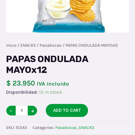
Inicio
/
SNACKS
/
Pasabocas
/ PAPAS ONDULADA MAYOx12
PAPAS ONDULADA
MAYOx12
$ 23.950
IVA incluido
Disponibilidad:
12 in stock
PAPAS
−
+
ADD TO CART
ONDULADA
MAYOx12
SKU:
10345
Categories:
Pasabocas
,
SNACKS
quantity