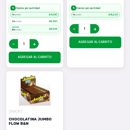
%
%
Precios por cantidad
Precios por cantidad
1+
$
9,030
1+
$
18,220
unds
unds
2+
$
8,900
unds
−
+
MEJOR
$
8,544
6+
unds
AGREGAR AL CARRITO
−
+
AGREGAR AL CARRITO
SNACKS
CHOCOLATINA JUMBO
FLOW B&N