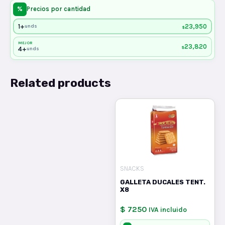
%
Precios por cantidad
1+
23,950
unds
$
MEJOR
23,820
$
4+
unds
Related products
SNACKS
GALLETA DUCALES TENT.
X8
$ 7250
IVA incluido