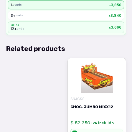
1+
3,950
unds
$
3+
3,840
unds
$
MEJOR
3,666
$
12+
unds
Related products
SNACKS
CHOC. JUMBO MIXX12
$ 52.350
IVA incluido