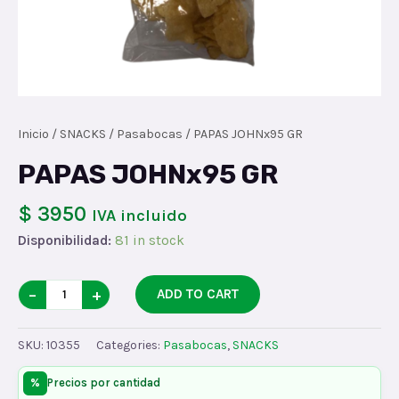
Inicio
/
SNACKS
/
Pasabocas
/ PAPAS JOHNx95 GR
PAPAS JOHNx95 GR
$ 3950
IVA incluido
Disponibilidad:
81 in stock
PAPAS
−
+
ADD TO CART
JOHNx95
GR
SKU:
10355
Categories:
Pasabocas
,
SNACKS
quantity
%
Precios por cantidad