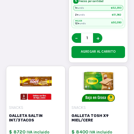
%
Precios por cantidad
1+
$
52,350
unds
2+
$
51,362
unds
MEJOR
$
50,390
12+
unds
−
+
AGREGAR AL CARRITO
SNACKS
SNACKS
GALLETA SALTIN
GALLETA TOSH X9
INT/3TACOS
MIEL/CERE
$ 8720
$ 8400
IVA incluido
IVA incluido