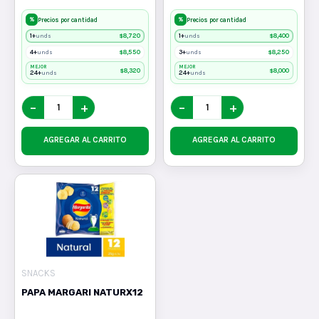
%
%
Precios por cantidad
Precios por cantidad
1+
$
8,720
1+
$
8,400
unds
unds
4+
$
8,550
3+
$
8,250
unds
unds
MEJOR
MEJOR
$
8,320
$
8,000
24+
24+
unds
unds
−
+
−
+
AGREGAR AL CARRITO
AGREGAR AL CARRITO
SNACKS
PAPA MARGARI NATURX12