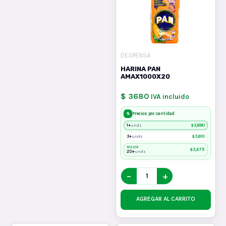
DESPENSA
HARINA PAN
AMAX1000X20
$ 3680
IVA incluido
%
Precios por cantidad
1+
$
3,680
unds
3+
$
3,610
unds
MEJOR
$
3,475
20+
unds
−
+
AGREGAR AL CARRITO