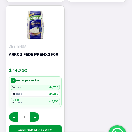
DESPENSA
ARROZ FEDE PREMX2500
$ 14.750
%
Precios por cantidad
1+
$
14,750
unds
3+
$
14,250
unds
MEJOR
$
13,800
5+
unds
−
+
AGREGAR AL CARRITO