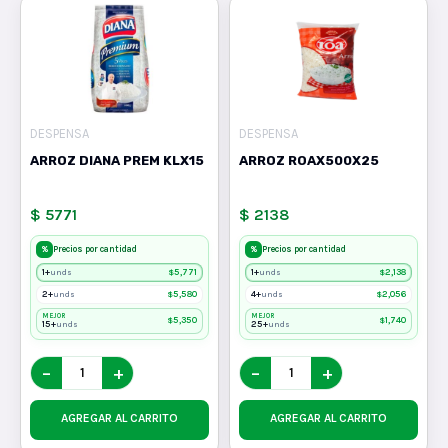
DESPENSA
DESPENSA
ARROZ DIANA PREM KLX15
ARROZ ROAX500X25
$ 5771
$ 2138
%
%
Precios por cantidad
Precios por cantidad
1+
$
5,771
1+
$
2,138
unds
unds
2+
$
5,580
4+
$
2,056
unds
unds
MEJOR
MEJOR
$
5,350
$
1,740
15+
25+
unds
unds
−
+
−
+
AGREGAR AL CARRITO
AGREGAR AL CARRITO