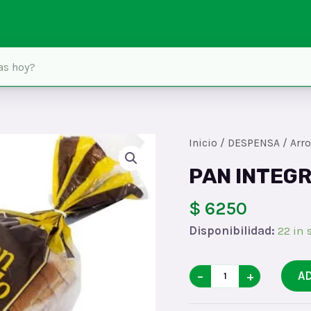
Inicio
/
DESPENSA
/
Arro
PAN INTEG
$ 6250
Disponibilidad:
22 in 
PAN
−
+
A
INTEGRALx440G
quantity