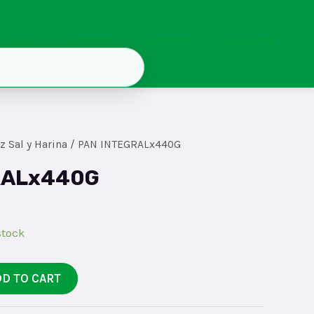
Inicio
Contacto
Registro
Mi cuenta
z Sal y Harina
/ PAN INTEGRALx440G
RALx440G
stock
DD TO CART