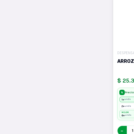
DESPENS
ARROZ
$ 25.
Precio
%
1+
unds
2+
unds
MEJOR
6+
unds
−