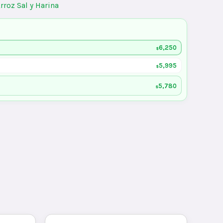
rroz Sal y Harina
6,250
$
5,995
$
5,780
$