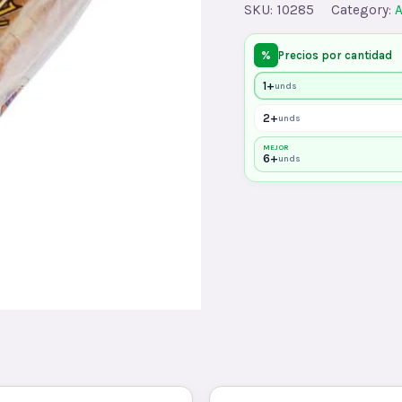
SKU:
10285
Category:
A
%
Precios por cantidad
1+
unds
2+
unds
MEJOR
6+
unds