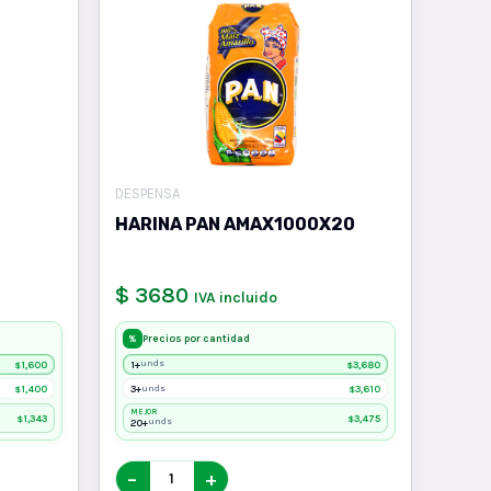
DESPENSA
HARINA PAN AMAX1000X20
$ 3680
IVA incluido
Precios por cantidad
%
1,600
1+
3,680
unds
$
$
1,400
3+
3,610
unds
$
$
MEJOR
1,343
3,475
$
$
20+
unds
−
+