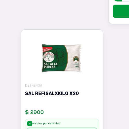
DESPENSA
SAL REFISALXKILO X20
$ 2900
Precios por cantidad
%