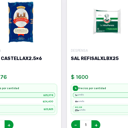
A
DESPENSA
 CASTELLAX2.5×6
SAL REFISALXLBX25
376
$ 1600
s por cantidad
Precios por cantidad
%
25,376
1+
unds
$
24,400
4+
unds
$
MEJOR
23,625
$
25+
unds
+
−
+