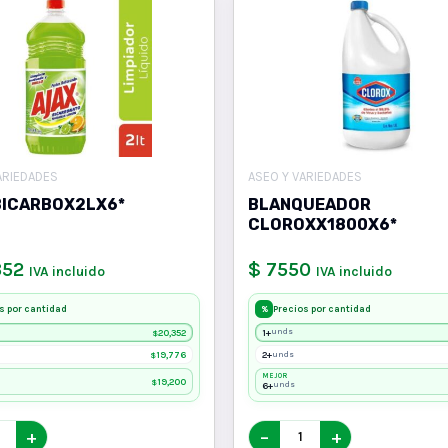
ARIEDADES
ASEO Y VARIEDADES
BICARBOX2LX6*
BLANQUEADOR
CLOROXX1800X6*
352
$ 7550
IVA incluido
IVA incluido
s por cantidad
Precios por cantidad
%
20,352
1+
unds
$
19,776
2+
unds
$
MEJOR
19,200
$
6+
unds
+
−
+