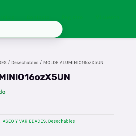
Inicio
Contacto
Registro
Mi cuenta
DES
/
Desechables
/ MOLDE ALUMINIO16ozX5UN
MINIO16ozX5UN
do
s:
ASEO Y VARIEDADES
,
Desechables