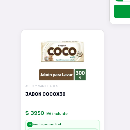
ASEO Y VARIEDADES
JABON COCOX30
$ 3950
IVA incluido
Precios por cantidad
%