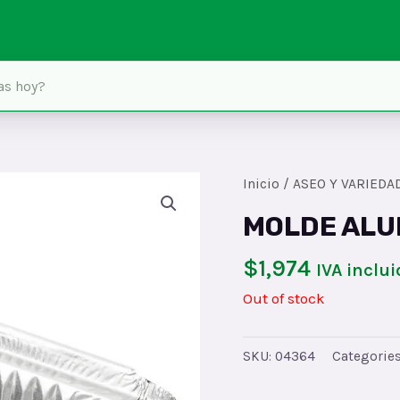
Inicio
/
ASEO Y VARIEDA
MOLDE ALU
$
1,974
IVA inclui
Out of stock
SKU:
04364
Categorie