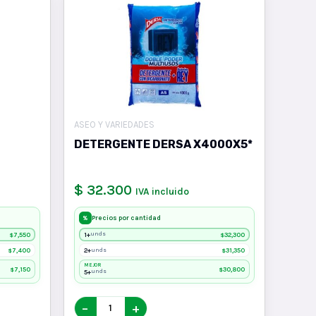
ASEO Y VARIEDADES
DETERGENTE DERSA X4000X5*
$ 32.300
IVA incluido
Precios por cantidad
%
7,550
1+
32,300
unds
$
$
7,400
2+
31,350
unds
$
$
MEJOR
7,150
30,800
$
$
5+
unds
−
+