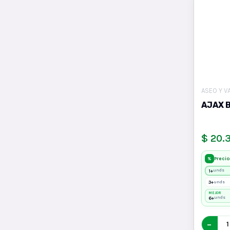
ASEO Y V
AJAX 
$ 20.
Precio
%
1+
unds
3+
unds
MEJOR
6+
unds
−