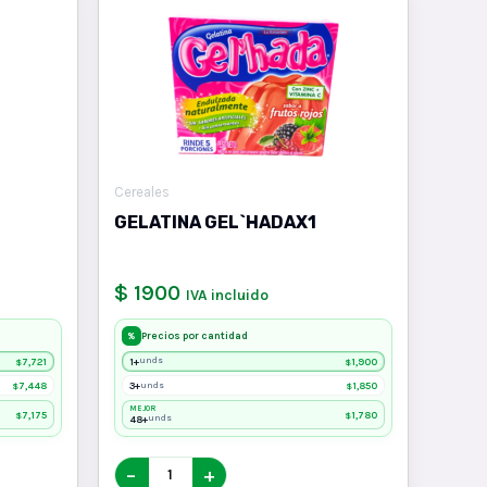
Cereales
GELATINA GEL`HADAX1
$ 1900
IVA incluido
Precios por cantidad
%
7,721
1+
1,900
unds
$
$
7,448
3+
1,850
unds
$
$
MEJOR
7,175
1,780
$
$
48+
unds
−
+