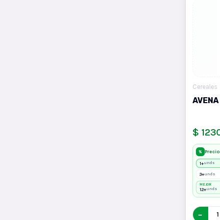
Cereales
AVENA
$ 123
Precio
%
1+
unds
3+
unds
MEJOR
12+
unds
−