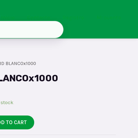
Inicio
Contacto
Registro
Mi cuenta
RD BLANCOx1000
BLANCOx1000
 stock
DD TO CART