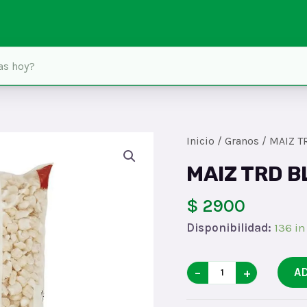
Inicio
/
Granos
/ MAIZ T
MAIZ TRD 
$ 2900
Disponibilidad:
136 in
MAIZ
−
+
A
TRD
BLANCOx1000