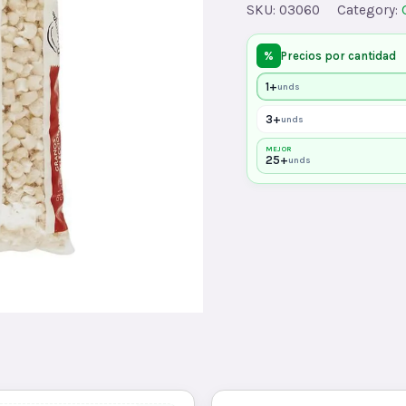
SKU:
03060
Category:
quantity
%
Precios por cantidad
1+
unds
3+
unds
MEJOR
25+
unds