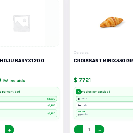
Cereales
 HOJU BARYX120 G
CROISSANT MINIX330 GR
0
$ 7721
IVA incluido
s por cantidad
Precios por cantidad
%
1,230
1+
unds
$
1,183
2+
unds
$
MEJOR
1,120
$
6+
unds
+
−
+