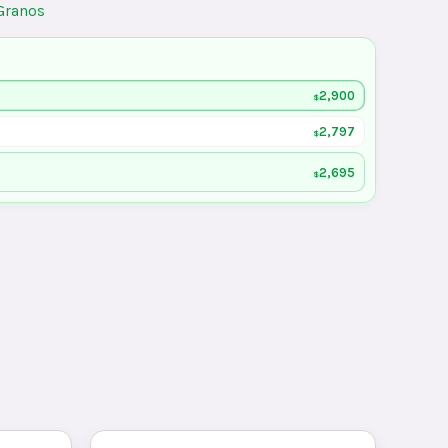
Granos
2,900
$
2,797
$
2,695
$