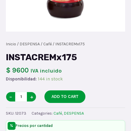
Inicio
/
DESPENSA
/
Café
/ INSTACREMx175
INSTACREMx175
$ 9600
IVA incluido
Disponibilidad:
144 in stock
INSTACREMx175
−
+
ADD TO CART
quantity
SKU:
12073
Categories:
Café
,
DESPENSA
%
Precios por cantidad